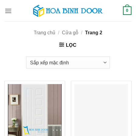
Bỏ
0
qua
nội
dung
Trang chủ
/
Cửa gỗ
/
Trang 2
LỌC