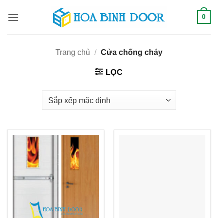
Bỏ
0
qua
nội
dung
Trang chủ
/
Cửa chống cháy
LỌC