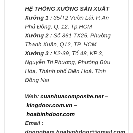
HỆ THỐNG XƯỞNG SẢN XUẤT
Xưởng 1 :
35/T2 Vườn Lài, P. An
Phú Đông, Q. 12, Tp.HCM
Xưởng 2 :
Số 361 TX25, Phường
Thạnh Xuân, Q12, TP. HCM.
Xưởng 3 :
K2-39, Tổ 48, KP 3,
Nguyễn Tri Phương, Phường Bửu
Hòa, Thành phố Biên Hoà, Tỉnh
Đồng Nai
Web:
cuanhuacomposite.net
–
kingdoor.com.vn
–
hoabinhdoor.com
Email :
dongpham.hoabinhdoor@gmail.com