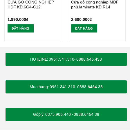
CỬA GỖ CÔNG NGHIỆP
Cửa gỗ công nghiệp MDF
HDF KD.6G4-C12
phủ laminate KD.R14
1.990.000
₫
2.600.000
₫
ĐẶT HÀNG
ĐẶT HÀNG
HOTLINE: 0961.341.310- 0888.646.438
Mua hàng: 0961.341.310- 0888.6464.38
Góp ý: 0375.906.440 - 0888.6464.38