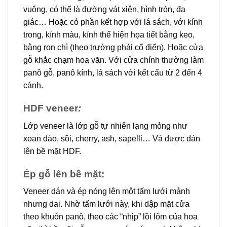
vuông, có thể là đường vát xiên, hình tròn, đa
giác… Hoặc có phần kết hợp với lá sách, với kính
trong, kính màu, kính thể hiện họa tiết bằng keo,
bằng ron chì (theo trường phái cổ điển). Hoặc cửa
gỗ khắc chạm hoa văn. Với cửa chính thường làm
panô gỗ, panô kính, lá sách với kết cấu từ 2 đến 4
cánh.
HDF veneer
:
Lớp veneer là lớp gỗ tự nhiên lạng mỏng như
xoan đào, sồi, cherry, ash, sapelli… Và được dán
lên bề mặt HDF.
Ép gỗ lên bề mặt:
Veneer dán và ép nóng lên một tấm lưới mảnh
nhưng dai. Nhờ tấm lưới này, khi dập mặt cửa
theo khuôn panô, theo các “nhịp” lồi lõm của hoa