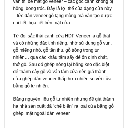
văn thì bề mặt gỗ veneer – các góc cạnh không bị
hỏng, bong tróc. Đây là lợi thế của dạng cửa này
– tức dán veneer gỗ lạng mỏng mà vẫn tạo được
chi tiết, họa tiết trên mặt cửa.
Từ đó, sắc thái cánh cửa HDF Veneer là gỗ thật
và có những đặc tính riêng. nhờ sử dụng gỗ vụn,
gỗ miếng nhỏ, gỗ tận thu, gỗ trồng trong tự
nhiên… qua các khâu tẩm sấy để ổn định chất,
thớ gỗ. Sau đó ghép nóng lại bằng keo đặc biệt
để thành cây gỗ và ván làm cửa nên giá thành
cửa ghép dán veneer thấp hơn nhiều so với cửa
bằng gỗ tự nhiên.
Bằng nguyên liệu gỗ tự nhiên nhưng để giá thành
hạ nhà sản xuất đã “chế biến” ra loại cửa bằng gỗ
ghép, mặt ngoài dán veneer