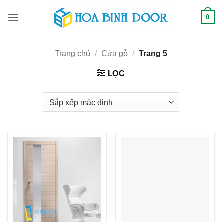
Bỏ
0
qua
nội
dung
Trang chủ
/
Cửa gỗ
/
Trang 5
LỌC