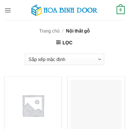
Bỏ
0
qua
nội
dung
Trang chủ
/
Nội thất gỗ
LỌC