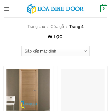
Bỏ
0
qua
nội
dung
Trang chủ
/
Cửa gỗ
/
Trang 4
LỌC