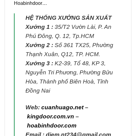
Hoabinhdoor…
HỆ THỐNG XƯỞNG SẢN XUẤT
Xưởng 1 :
35/T2 Vườn Lài, P. An
Phú Đông, Q. 12, Tp.HCM
Xưởng 2 :
Số 361 TX25, Phường
Thạnh Xuân, Q12, TP. HCM.
Xưởng 3 :
K2-39, Tổ 48, KP 3,
Nguyễn Tri Phương, Phường Bửu
Hòa, Thành phố Biên Hoà, Tỉnh
Đồng Nai
Web:
cuanhuago.net
–
kingdoor.com.vn
–
hoabinhdoor.com
Email : diem.nt234@gmail.com