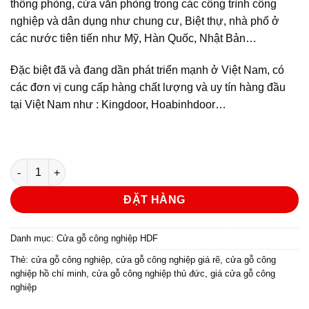
thông phòng, cửa văn phòng trong các công trình công
nghiệp và dân dụng như chung cư, Biệt thự, nhà phố ở
các nước tiên tiến như Mỹ, Hàn Quốc, Nhật Bản…
Đặc biệt đã và đang dần phát triển mạnh ở Việt Nam, có
các đơn vị cung cấp hàng chất lượng và uy tín hàng đầu
tại Việt Nam như : Kingdoor, Hoabinhdoor…
CỬA GỖ CÔNG NGHIỆP HDF KD.6G1-C10 số lượng
ĐẶT HÀNG
Danh mục:
Cửa gỗ công nghiệp HDF
Thẻ:
cửa gỗ công nghiệp
,
cửa gỗ công nghiệp giá rẽ
,
cửa gỗ công
nghiệp hồ chí minh
,
cửa gỗ công nghiệp thủ đức
,
giá cửa gỗ công
nghiệp