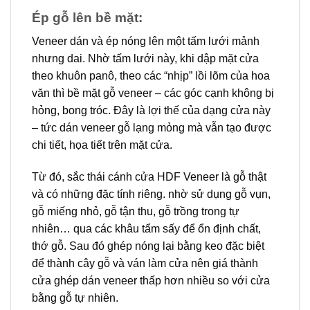
Ép gỗ lên bề mặt:
Veneer dán và ép nóng lên một tấm lưới mảnh
nhưng dai. Nhờ tấm lưới này, khi dập mặt cửa
theo khuôn panô, theo các “nhịp” lồi lõm của hoa
văn thì bề mặt gỗ veneer – các góc cạnh không bị
hỏng, bong tróc. Đây là lợi thế của dạng cửa này
– tức dán veneer gỗ lạng mỏng mà vẫn tạo được
chi tiết, họa tiết trên mặt cửa.
Từ đó, sắc thái cánh cửa HDF Veneer là gỗ thật
và có những đặc tính riêng. nhờ sử dụng gỗ vụn,
gỗ miếng nhỏ, gỗ tận thu, gỗ trồng trong tự
nhiên… qua các khâu tẩm sấy để ổn định chất,
thớ gỗ. Sau đó ghép nóng lại bằng keo đặc biệt
để thành cây gỗ và ván làm cửa nên giá thành
cửa ghép dán veneer thấp hơn nhiều so với cửa
bằng gỗ tự nhiên.