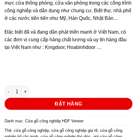
mực cửa thông phòng, cửa văn phòng trong các công trình
công nghiệp và dân dụng như chung cư, Biệt thự, nhà phố
ở các nước tiên tiến như Mỹ, Hàn Quốc, Nhật Bản…
Đặc biệt đã và đang dần phát triển mạnh ở Việt Nam, có
các đơn vị cung cấp hàng chất lượng và uy tín hàng đầu
tại Việt Nam như : Kingdoor, Hoabinhdoor …
Cửa gỗ công nghiệp HDF veneer KD.4G2-Căm Xe số lượng
ĐẶT HÀNG
Danh mục:
Cửa gỗ công nghiệp HDF Veneer
Thẻ:
cửa gỗ công nghiệp
,
cửa gỗ công nghiệp giá rẽ
,
cửa gỗ công
nghiệp hồ chí minh
,
cửa gỗ công nghiệp thủ đức
,
giá cửa gỗ công