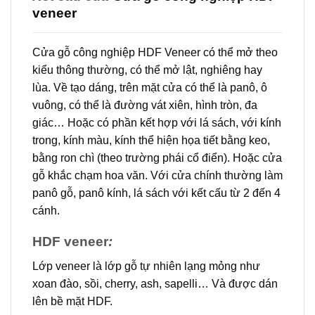
veneer
Cửa gỗ công nghiệp HDF Veneer có thể mở theo
kiểu thông thường, có thể mở lật, nghiêng hay
lùa. Về tạo dáng, trên mặt cửa có thể là panô, ô
vuông, có thể là đường vát xiên, hình tròn, đa
giác… Hoặc có phần kết hợp với lá sách, với kính
trong, kính màu, kính thể hiện họa tiết bằng keo,
bằng ron chì (theo trường phái cổ điển). Hoặc cửa
gỗ khắc chạm hoa văn. Với cửa chính thường làm
panô gỗ, panô kính, lá sách với kết cấu từ 2 đến 4
cánh.
HDF veneer
:
Lớp veneer là lớp gỗ tự nhiên lạng mỏng như
xoan đào, sồi, cherry, ash, sapelli… Và được dán
lên bề mặt HDF.