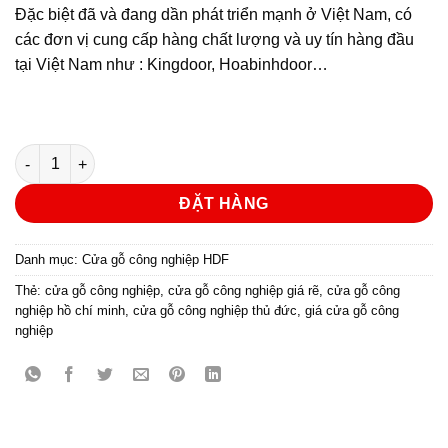
Đặc biệt đã và đang dần phát triển mạnh ở Việt Nam, có
các đơn vị cung cấp hàng chất lượng và uy tín hàng đầu
tại Việt Nam như : Kingdoor, Hoabinhdoor…
CỬA GỖ CÔNG NGHIỆP HDF KD.P1R5-C2 | Hoabinhdoor số lượ
ĐẶT HÀNG
Danh mục:
Cửa gỗ công nghiệp HDF
Thẻ:
cửa gỗ công nghiệp
,
cửa gỗ công nghiệp giá rẽ
,
cửa gỗ công
nghiệp hồ chí minh
,
cửa gỗ công nghiệp thủ đức
,
giá cửa gỗ công
nghiệp