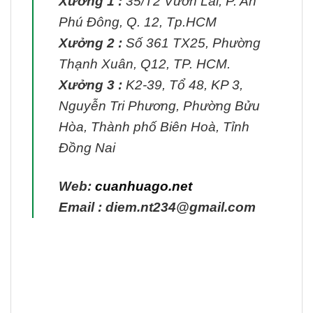
Xưởng 1 :
35/T2 Vườn Lài, P. An
Phú Đông, Q. 12, Tp.HCM
Xưởng 2 :
Số 361 TX25, Phường
Thạnh Xuân, Q12, TP. HCM.
Xưởng 3 :
K2-39, Tổ 48, KP 3,
Nguyễn Tri Phương, Phường Bửu
Hòa, Thành phố Biên Hoà, Tỉnh
Đồng Nai
Web:
cuanhuago.net
Email : diem.nt234@gmail.com