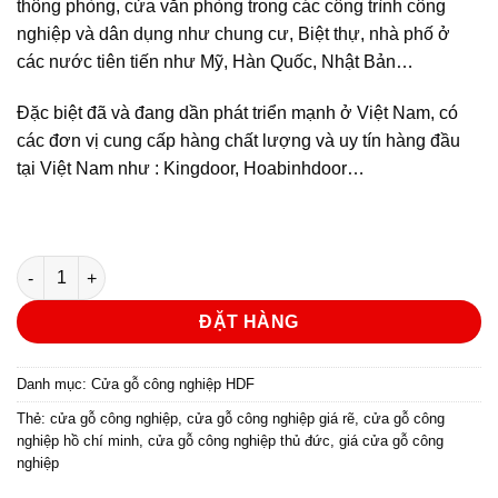
thông phòng, cửa văn phòng trong các công trình công
nghiệp và dân dụng như chung cư, Biệt thự, nhà phố ở
các nước tiên tiến như Mỹ, Hàn Quốc, Nhật Bản…
Đặc biệt đã và đang dần phát triển mạnh ở Việt Nam, có
các đơn vị cung cấp hàng chất lượng và uy tín hàng đầu
tại Việt Nam như : Kingdoor, Hoabinhdoor…
CỬA GỖ CÔNG NGHIỆP HDF KD.4A-C14 số lượng
ĐẶT HÀNG
Danh mục:
Cửa gỗ công nghiệp HDF
Thẻ:
cửa gỗ công nghiệp
,
cửa gỗ công nghiệp giá rẽ
,
cửa gỗ công
nghiệp hồ chí minh
,
cửa gỗ công nghiệp thủ đức
,
giá cửa gỗ công
nghiệp