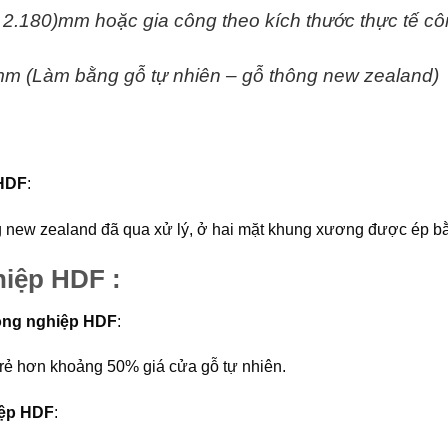
x 2.180)mm hoặc gia công theo kích thước thực tế
cô
m (Làm bằng gỗ tự nhiên – gỗ thông new zealand)
 HDF
:
new zealand đã qua xử lý, ở hai mặt khung xương được ép bằ
iệp HDF :
công nghiệp HDF
:
rẻ hơn khoảng 50% giá cửa gỗ tự nhiên.
iệp HDF
: