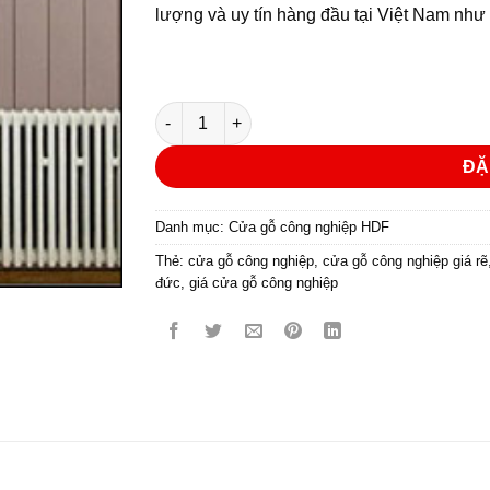
lượng và uy tín hàng đầu tại Việt Nam nh
CỬA GỖ CÔNG NGHIỆP HDF KD.2L-C10 số l
ĐẶ
Danh mục:
Cửa gỗ công nghiệp HDF
Thẻ:
cửa gỗ công nghiệp
,
cửa gỗ công nghiệp giá rẽ
đức
,
giá cửa gỗ công nghiệp