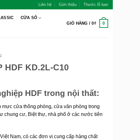
Liên hệ
Giới thiệu
Thước lỗ ban
LASSIC
CỬA SỔ
0
GIỎ HÀNG /
0
₫
F
 HDF KD.2L-C10
hiệp HDF trong nội thất:
 mực cửa thông phòng, cửa văn phòng trong
ư chung cư, Biệt thự, nhà phố ở các nước tiên
 Việt Nam, có các đơn vị cung cấp hàng chất