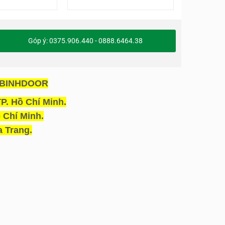
Góp ý: 0375.906.440 - 0888.6464.38
OABINHDOOR
P. Hồ Chí Minh.
 Chí Minh.
 Trang.