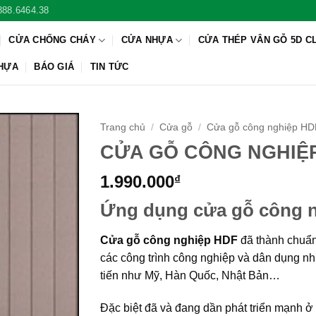
888.6464.38
CỬA CHỐNG CHÁY
CỬA NHỰA
CỬA THÉP VÂN GỖ 5D C
NHỰA
BÁO GIÁ
TIN TỨC
Trang chủ
/
Cửa gỗ
/
Cửa gỗ công nghiệp HD
CỬA GỖ CÔNG NGHIỆP
1.990.000
₫
Ứng dụng cửa gỗ công ng
Cửa gỗ công nghiệp HDF
đã thành chuẩn
các công trình công nghiệp và dân dụng nh
tiến như Mỹ, Hàn Quốc, Nhật Bản…
Đặc biệt đã và đang dần phát triển mạnh ở