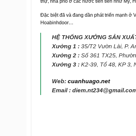
thự, nhà phố ở các nước tiên tiến như Mỹ,
Đặc biệt đã và đang dần phát triển mạnh ở V
Hoabinhdoor…
HỆ THỐNG XƯỞNG SẢN XUẤ
Xưởng 1 :
35/T2 Vườn Lài, P. 
Xưởng 2 :
Số 361 TX25, Phườn
Xưởng 3 :
K2-39, Tổ 48, KP 3,
Web:
cuanhuago.net
Email : diem.nt234@gmail.co