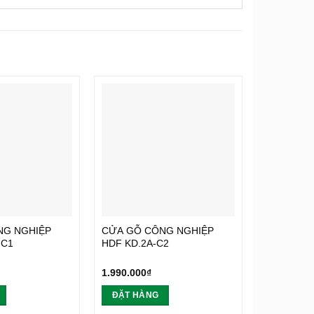
NG NGHIỆP
CỬA GỖ CÔNG NGHIỆP
CỬA GỖ C
-C1
HDF KD.2A-C2
HDF KD.6
1.990.000
₫
1.990.000
₫
ĐẶT HÀNG
ĐẶT HÀ