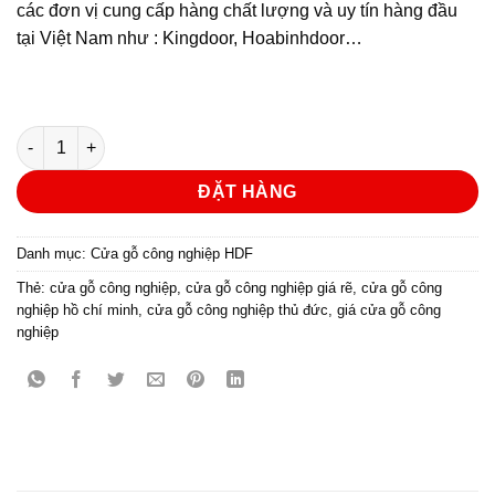
các đơn vị cung cấp hàng chất lượng và uy tín hàng đầu
tại Việt Nam như : Kingdoor, Hoabinhdoor…
CỬA GỖ CÔNG NGHIỆP HDF KD.3A-C1 số lượng
ĐẶT HÀNG
Danh mục:
Cửa gỗ công nghiệp HDF
Thẻ:
cửa gỗ công nghiệp
,
cửa gỗ công nghiệp giá rẽ
,
cửa gỗ công
nghiệp hồ chí minh
,
cửa gỗ công nghiệp thủ đức
,
giá cửa gỗ công
nghiệp