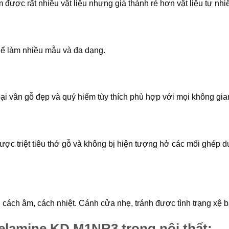
được rất nhiều vật liệu nhưng giá thành rẻ hơn vật liệu tự nhiê
thể làm nhiều mẫu và đa dạng.
ại vân gỗ đẹp và quý hiếm tùy thích phù hợp với mọi không gian
ợc triệt tiêu thớ gỗ và không bị hiện tượng hở các mối ghép dướ
ách âm, cách nhiệt. Cánh cửa nhẹ, tránh được tình trạng xệ bản
lamine KD.M1NR3 trong nội thất: