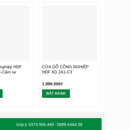
 nghiệp HDF
CỬA GỖ CÔNG NGHIỆP
CỬA GỖ C
C-Căm xe
HDF KD.2A1-C3
HDF KD.4
1.990.000
₫
1.990.000
₫
ĐẶT HÀNG
ĐẶT HÀ
Góp ý: 0375.906.440 - 0888.6464.38