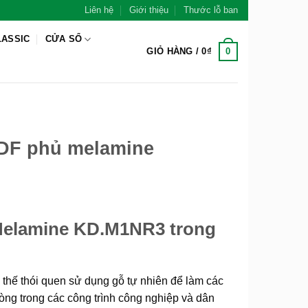
Liên hệ
Giới thiệu
Thước lỗ ban
LASSIC
CỬA SỔ
0
GIỎ HÀNG /
0
₫
DF phủ melamine
elamine KD.M1NR3 trong
 thế thói quen sử dụng gỗ tự nhiên để làm các
ng trong các công trình công nghiệp và dân