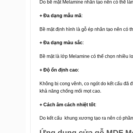
Do bề mặt Melamine nhân tạo nên có thể làm 
+ Đa dạng mẫu mã
:
Bề mặt định hình là gỗ ép nhân tạo nên có 
+ Đa dạng màu sắc
:
Bề mặt là lớp Melamine có thể chọn nhiều lo
+ Độ ổn định cao
:
Không bị cong vênh, co ngót do kết cấu đã đư
khả năng chống mối mọt cao.
+ Cách âm cách nhiệt tốt
:
Do kết cấu khung xương tạo ra nên có phần c
Ứng dụng cửa gỗ MDF Me