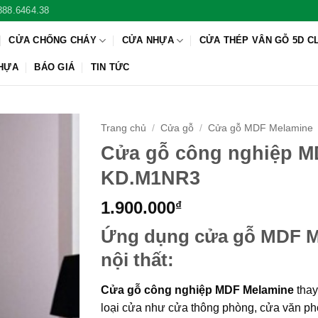
888.6464.38
CỬA CHỐNG CHÁY
CỬA NHỰA
CỬA THÉP VÂN GỖ 5D C
NHỰA
BÁO GIÁ
TIN TỨC
Trang chủ
/
Cửa gỗ
/
Cửa gỗ MDF Melamine
Cửa gỗ công nghiệp M
KD.M1NR3
1.900.000
₫
Ứng dụng cửa gỗ MDF M
nội thất:
Cửa gỗ công nghiệp MDF Melamine
thay
loại cửa như cửa thông phòng, cửa văn phò