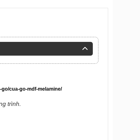
a-go/cua-go-mdf-melamine/
g trình.