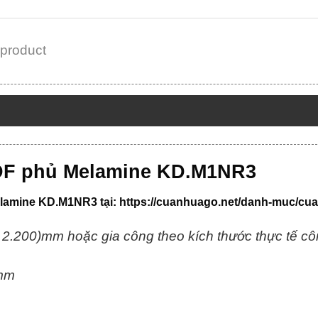
 product
DF phủ Melamine KD.M1NR3
lamine KD.M1NR3 tại:
https://cuanhuago.net/danh-muc/cu
 2.200)mm hoặc gia công theo kích thước thực tế côn
)mm