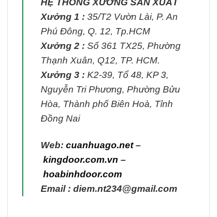
HỆ THỐNG XƯỞNG SẢN XUẤT
Xưởng 1 :
35/T2 Vườn Lài, P. An
Phú Đông, Q. 12, Tp.HCM
Xưởng 2 :
Số 361 TX25, Phường
Thạnh Xuân, Q12, TP. HCM.
Xưởng 3 :
K2-39, Tổ 48, KP 3,
Nguyễn Tri Phương, Phường Bửu
Hòa, Thành phố Biên Hoà, Tỉnh
Đồng Nai
Web:
cuanhuago.net
–
kingdoor.com.vn
–
hoabinhdoor.com
Email : diem.nt234@gmail.com