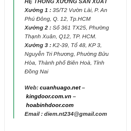
HỆ THỐNG XƯỞNG SẢN XUẤT
Xưởng 1 :
35/T2 Vườn Lài, P. An
Phú Đông, Q. 12, Tp.HCM
Xưởng 2 :
Số 361 TX25, Phường
Thạnh Xuân, Q12, TP. HCM.
Xưởng 3 :
K2-39, Tổ 48, KP 3,
Nguyễn Tri Phương, Phường Bửu
Hòa, Thành phố Biên Hoà, Tỉnh
Đồng Nai
Web:
cuanhuago.net
–
kingdoor.com.vn
–
hoabinhdoor.com
Email : diem.nt234@gmail.com