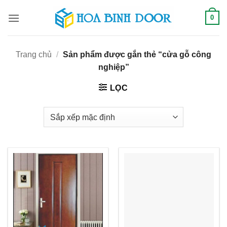
Bỏ
0
qua
nội
dung
Trang chủ
/
Sản phẩm được gắn thẻ “cửa gỗ công
nghiệp”
LỌC