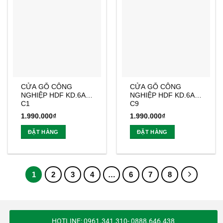
CỬA GỖ CÔNG
CỬA GỖ CÔNG
NGHIỆP HDF KD.6A-
NGHIỆP HDF KD.6A-
C1
C9
1.990.000
₫
1.990.000
₫
ĐẶT HÀNG
ĐẶT HÀNG
1
2
3
4
…
6
7
8
HOTLINE: 0961.341.310- 0888.646.438