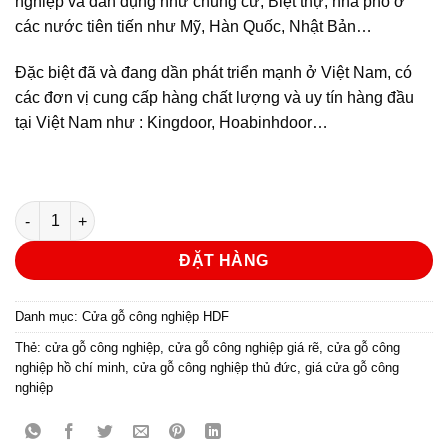
nghiệp và dân dụng như chung cư, Biệt thự, nhà phố ở
các nước tiên tiến như Mỹ, Hàn Quốc, Nhật Bản…
Đặc biệt đã và đang dần phát triển mạnh ở Việt Nam, có
các đơn vị cung cấp hàng chất lượng và uy tín hàng đầu
tại Việt Nam như : Kingdoor, Hoabinhdoor…
CỬA GỖ CÔNG NGHIỆP HDF KD.6A-C9 số lượng
ĐẶT HÀNG
Danh mục:
Cửa gỗ công nghiệp HDF
Thẻ:
cửa gỗ công nghiệp
,
cửa gỗ công nghiệp giá rẽ
,
cửa gỗ công
nghiệp hồ chí minh
,
cửa gỗ công nghiệp thủ đức
,
giá cửa gỗ công
nghiệp