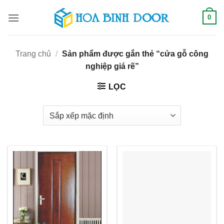
Bỏ
0
qua
nội
dung
Trang chủ
/
Sản phẩm được gắn thẻ “cửa gỗ công
nghiệp giá rẽ”
LỌC