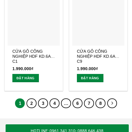
CỬA GỖ CÔNG
CỬA GỖ CÔNG
NGHIỆP HDF KD.6A-
NGHIỆP HDF KD.6A-
C1
C9
1.990.000
₫
1.990.000
₫
ĐẶT HÀNG
ĐẶT HÀNG
1
2
3
4
…
6
7
8
HOTLINE: 0961.341.310- 0888.646.438