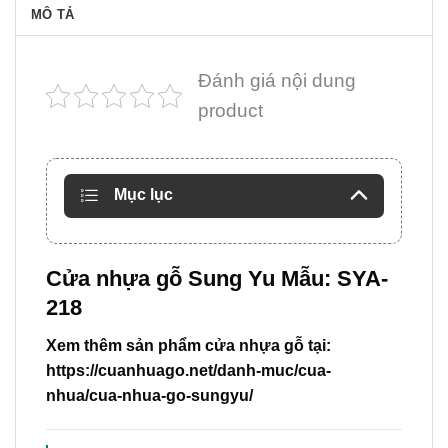
MÔ TẢ
Đánh giá nội dung
product
Mục lục
Cửa nhựa gỗ Sung Yu Mẫu: SYA-
218
Xem thêm sản phẩm cửa nhựa gỗ tại:
https://cuanhuago.net/danh-muc/cua-
nhua/cua-nhua-go-sungyu/