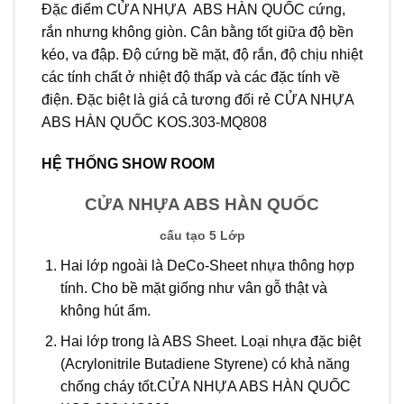
Đặc điểm CỬA NHỰA ABS HÀN QUỐC cứng,
rắn nhưng không giòn. Cân bằng tốt giữa độ bền
kéo, va đập. Độ cứng bề mặt, độ rắn, độ chịu nhiệt
các tính chất ở nhiệt độ thấp và các đặc tính về
điện. Đặc biệt là giá cả tương đối rẻ CỬA NHỰA
ABS HÀN QUỐC KOS.303-MQ808
HỆ THỐNG SHOW ROOM
CỬA NHỰA ABS HÀN QUỐC
cấu tạo 5 Lớp
Hai lớp ngoài là DeCo-Sheet nhựa thông hợp
tính. Cho bề mặt giống như vân gỗ thật và
không hút ẩm.
Hai lớp trong là ABS Sheet. Loại nhựa đặc biệt
(Acrylonitrile Butadiene Styrene) có khả năng
chống cháy tốt.CỬA NHỰA ABS HÀN QUỐC