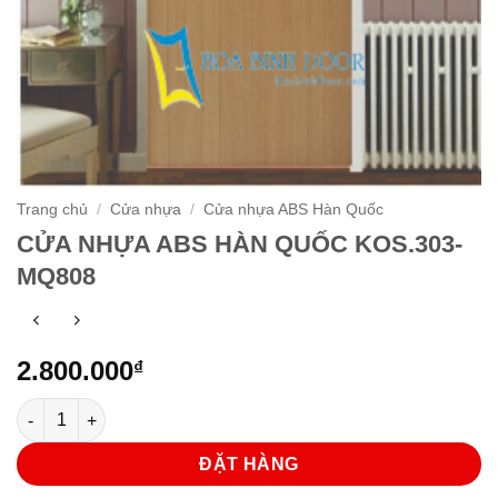
Trang chủ
/
Cửa nhựa
/
Cửa nhựa ABS Hàn Quốc
CỬA NHỰA ABS HÀN QUỐC KOS.303-
MQ808
2.800.000
₫
CỬA NHỰA ABS HÀN QUỐC KOS.303-MQ808 số lượng
ĐẶT HÀNG