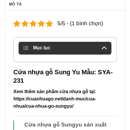
MÔ TẢ
5/5 - (1 bình chọn)
Mục lục
Cửa nhựa gỗ Sung Yu Mẫu: SYA-
231
Xem thêm sản phẩm cửa nhựa gỗ tại:
https://cuanhuago.net/danh-muc/cua-
nhua/cua-nhua-go-sungyu/
Cửa nhựa gỗ Sungyu
sản xuất