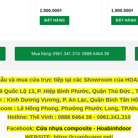
1.900.000
₫
1.900.000
₫
ĐẶT HÀNG
ĐẶT HÀNG
Mua hàng: 0961.341.310- 0888.6464.38
ẫu và mua cửa trực tiếp tại các Showroom của H
 Quốc Lộ 13, P. Hiệp Bình Phước, Quận Thủ Đức , T
: Kinh Dương Vương, P. An Lạc, Quận Bình Tân Hồ
oom : Lê Hồng Phong, Phường Phước Long, TP.Nha
Hotline: Thế Vinh : 0888 6464 38 - 0961.341.310
Facebook:
Cửa nhựa composite - Hoabinhdoor
WEBSITE: https://cuanhuago.net/