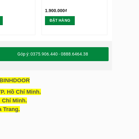
1.900.000
₫
1.900.000
₫
ĐẶT HÀNG
ĐẶT HÀ
Góp ý: 0375.906.440 - 0888.6464.38
OABINHDOOR
P. Hồ Chí Minh.
 Chí Minh.
 Trang.