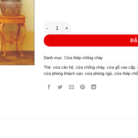
CỬA THÉP CHỐNG CHÁY MẪU P1-G1B số lư
ĐẶ
Danh mục:
Cửa thép chống cháy
Thẻ:
cửa căn hộ
,
cửa chống cháy
,
cửa gỗ cao cấp
,
cửa phòng khách sạn
,
cửa phòng ngủ
,
cửa thép ch