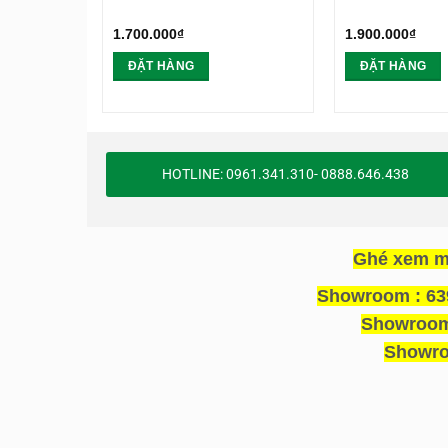
1.700.000
₫
1.900.000
₫
ĐẶT HÀNG
ĐẶT HÀNG
HOTLINE: 0961.341.310- 0888.646.438
Ghé xem m
Showroom : 639
Showroom 
Showro