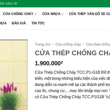
888.6464.38
CỬA CHỐNG CHÁY
CỬA NHỰA
CỬA THÉP VÂN GỖ 5D C
NHỰA
BÁO GIÁ
TIN TỨC
Trang chủ
/
Cửa chống cháy
/
Cửa thép chốn
CỬA THÉP CHỐNG CH
1.900.000
₫
Cửa Thép Chống Cháy TCC.P1-G1B Đô thị ho
triển, một trong những biểu hiện của việc đô
đang diễn ra mạnh mẽ tại các thành phố trọ
cao ốc, chung cư,…mọc lên khắp mọi nơi. V
có Cửa Thép Chống Cháy TCC.P1G1B “c