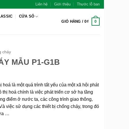
Liên hệ
Giới thiệu
Thước lỗ ban
LASSIC
CỬA SỔ
0
GIỎ HÀNG /
0
₫
g cháy
ÁY MẪU P1-G1B
á là một quá trình tất yếu của một xã hội phát
 thị hoá chính là việc phát triển cơ sở hạ tầng
ng điểm ở nước ta, các công trình giao thông,
à việc sử dụng các thiết bị chống cháy, trong đó
ửa …