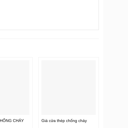
CHỐNG CHÁY
Giá cửa thép chống cháy
CỬA THÉ
MẪU P3