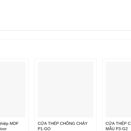
ghiệp MDF
CỬA THÉP CHỐNG CHÁY
CỬA THÉP 
door
P1-GO
MẪU P3-G2