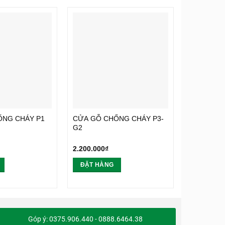
ỐNG CHÁY P1
CỬA GỖ CHỐNG CHÁY P3-
CỬA GỖ C
G2
G1-R3
2.200.000
₫
2.200.000
₫
ĐẶT HÀNG
ĐẶT HÀ
Góp ý: 0375.906.440 - 0888.6464.38