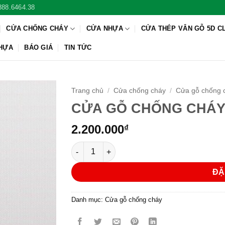
888.6464.38
CỬA CHỐNG CHÁY
CỬA NHỰA
CỬA THÉP VÂN GỖ 5D C
NHỰA
BÁO GIÁ
TIN TỨC
Trang chủ
/
Cửa chống cháy
/
Cửa gỗ chống 
CỬA GỖ CHỐNG CHÁY
2.200.000
₫
CỬA GỖ CHỐNG CHÁY P1-G1 số lượng
ĐẶ
Danh mục:
Cửa gỗ chống cháy