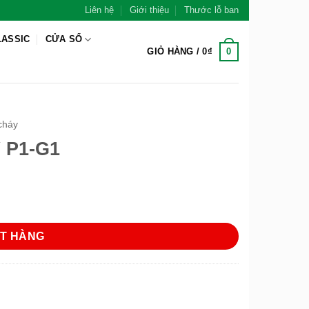
Liên hệ
Giới thiệu
Thước lỗ ban
LASSIC
CỬA SỔ
0
GIỎ HÀNG /
0
₫
cháy
 P1-G1
T HÀNG