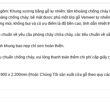
ồm: Khung xương bằng gỗ tự nhiên; tấm khoáng chống cháy Ca
ioăng chống cháy; bề mặt được phủ một lớp gỗ Verneer tự nhiên
ông mùi, không bụi và có ưu điểm là độ bền cao, tính dẫn nhiệt t
chuẩn về yêu cầu phòng cháy chữa cháy, các tiêu chuẩn về xâ
nh khung bao nẹp chỉ sơn hoàn thiện.
 chuẩn chống cháy, vui lòng thanh toán thêm chi phí cấp giấy
 900 x 2.200mm (Hoặc Chúng Tôi sản xuất cửa gỗ theo quy các