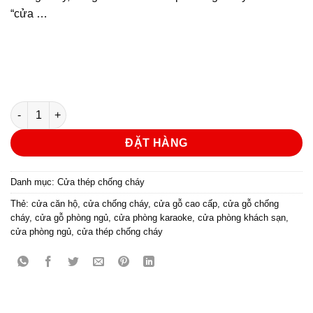
“cửa …
CỬA THÉP CHỐNG CHÁY MẪU P1 số lượng
ĐẶT HÀNG
Danh mục:
Cửa thép chống cháy
Thẻ:
cửa căn hộ
,
cửa chống cháy
,
cửa gỗ cao cấp
,
cửa gỗ chống
cháy
,
cửa gỗ phòng ngủ
,
cửa phòng karaoke
,
cửa phòng khách sạn
,
cửa phòng ngủ
,
cửa thép chống cháy