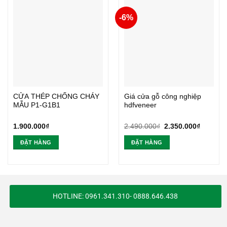
-6%
CỬA THÉP CHỐNG CHÁY
Giá cửa gỗ công nghiệp
MẪU P1-G1B1
hdfveneer
Giá
Giá
1.900.000
₫
2.490.000
₫
2.350.000
₫
gốc
hiện
là:
tại
ĐẶT HÀNG
ĐẶT HÀNG
2.490.000₫.
là:
2.350.0
HOTLINE: 0961.341.310- 0888.646.438