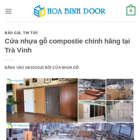
Bỏ
0
qua
nội
dung
BÁO GIÁ
,
TIN TỨC
Cửa nhựa gỗ compostie chính hãng tại
Trà Vinh
ĐĂNG VÀO
08/10/2022
BỞI
CỬA NHỰA GỖ