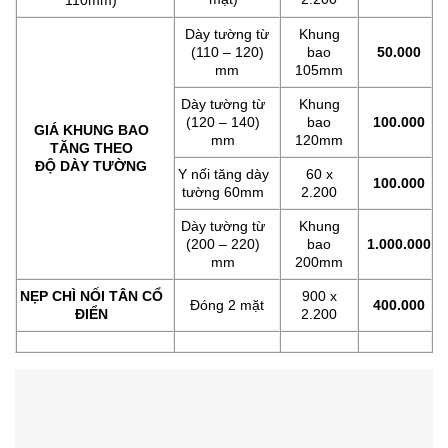
Dày tường từ
Khung
(110 – 120)
bao
50.000
mm
105mm
Dày tường từ
Khung
(120 – 140)
bao
100.000
GIÁ KHUNG BAO
mm
120mm
TĂNG THEO
ĐỘ DÀY TƯỜNG
Y nối tăng dày
60 x
100.000
tường 60mm
2.200
Dày tường từ
Khung
(200 – 220)
bao
1.000.000
mm
200mm
NẸP CHÌ NỐI TÂN CỔ
900 x
Đóng 2 mặt
400.000
ĐIỂN
2.200