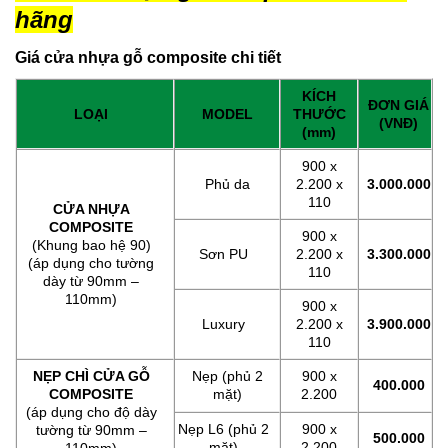
hãng
Giá cửa nhựa gỗ composite chi tiết
KÍCH
ĐƠN GIÁ
LOẠI
MODEL
THƯỚC
(VNĐ)
(mm)
900 x
Phủ da
2.200 x
3.000.000
110
CỬA NHỰA
COMPOSITE
900 x
(Khung bao hệ 90)
Sơn PU
2.200 x
3.300.000
(áp dụng cho tường
110
dày từ 90mm –
110mm)
900 x
Luxury
2.200 x
3.900.000
110
NẸP CHÌ CỬA GỖ
Nẹp (phủ 2
900 x
400.000
COMPOSITE
mặt)
2.200
(áp dụng cho độ dày
Nẹp L6 (phủ 2
900 x
tường từ 90mm –
500.000
mặt)
2.200
110mm)