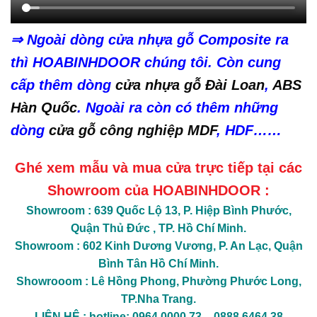
⇒ Ngoài dòng cửa nhựa gỗ Composite ra
thì HOABINHDOOR chúng tôi. Còn cung
cấp thêm dòng
cửa nhựa gỗ Đài Loan
,
ABS
Hàn Quốc
. Ngoài ra còn có thêm những
dòng
cửa gỗ công nghiệp MDF
, HDF……
Ghé xem mẫu và mua cửa trực tiếp tại các
Showroom của HOABINHDOOR :
Showroom : 639 Quốc Lộ 13, P. Hiệp Bình Phước,
Quận Thủ Đức , TP. Hồ Chí Minh.
Showroom : 602 Kinh Dương Vương, P. An Lạc, Quận
Bình Tân Hồ Chí Minh.
Showrooom : Lê Hồng Phong, Phường Phước Long,
TP.Nha Trang.
LIÊN HỆ : hotline; 0964.0000.73 – 0888.6464.38