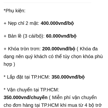
*Phụ kiện:
+ Nẹp chỉ 2 mặt:
400.000vnđ/bộ
+ Bản lề (3 cái/bộ):
60.000vnđ/bộ
+ Khóa tròn trơn:
200.000vnđ/bộ
( Khóa đa
dạng nên quý khách có thể tùy chọn khóa phù
hợp )
* Lắp đặt tại TP.HCM:
350.000vnđ/bộ
* Vận chuyển tại TP.HCM:
350.000vnđ/chuyến
( Miễn phí vận chuyển
cho đơn hàng tại TP.HCM khi mua từ 4 bộ trở