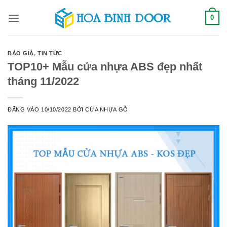
Bỏ
0
qua
nội
dung
BÁO GIÁ
,
TIN TỨC
TOP10+ Mẫu cửa nhựa ABS đẹp nhất
tháng 11/2022
ĐĂNG VÀO
10/10/2022
BỞI
CỬA NHỰA GỖ