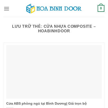
Bỏ
0
qua
nội
dung
LƯU TRỮ THẺ:
CỬA NHỰA COMPOSITE –
HOABINHDOOR
Cửa ABS phòng ngủ tại Bình Dương| Giá trọn bộ