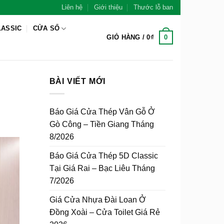
Liên hệ
Giới thiệu
Thước lỗ ban
LASSIC
CỬA SỔ
0
GIỎ HÀNG /
0
₫
BÀI VIẾT MỚI
Báo Giá Cửa Thép Vân Gỗ Ở
Gò Công – Tiền Giang Tháng
8/2026
Báo Giá Cửa Thép 5D Classic
Tại Giá Rai – Bạc Liêu Tháng
7/2026
Giá Cửa Nhựa Đài Loan Ở
Đồng Xoài – Cửa Toilet Giá Rẻ