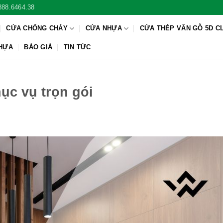
888.6464.38
CỬA CHỐNG CHÁY
CỬA NHỰA
CỬA THÉP VÂN GỖ 5D C
NHỰA
BÁO GIÁ
TIN TỨC
c vụ trọn gói