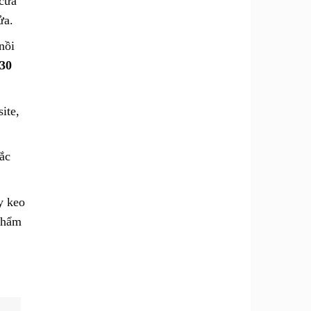
 cửa
ửa.
nồi
 30
ite,
ắc
y keo
thẩm