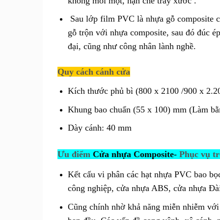
không mối mọt, hạn chế trầy xước .
Sau lớp film PVC là nhựa gỗ composite c
gỗ trộn với nhựa composite, sau đó đúc é
đại, cũng như công nhân lành nghề.
Quy cách cánh cửa
Kích thước phủ bì (800 x 2100 /900 x 2.20
Khung bao chuẩn (55 x 100) mm (Làm bằ
Dày cánh: 40 mm
Ưu điểm
Cửa nhựa Composite-
Phục vụ tr
Kết cấu vi phân các hạt nhựa PVC bao bọc
công nghiệp, cửa nhựa ABS, cửa nhựa Đà
Cũng chính nhờ khả năng miễn nhiễm với 