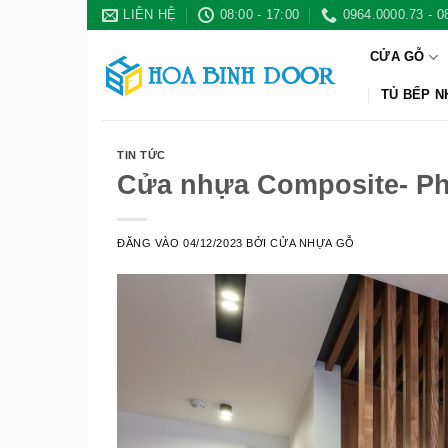
Bỏ
LIÊN HỆ
08:00 - 17:00
0964.0000.73 - 0
qua
CỬA GỖ
nội
dung
TỦ BẾP 
TIN TỨC
Cửa nhựa Composite- Phụ
ĐĂNG VÀO
04/12/2023
BỞI
CỬA NHỰA GỖ