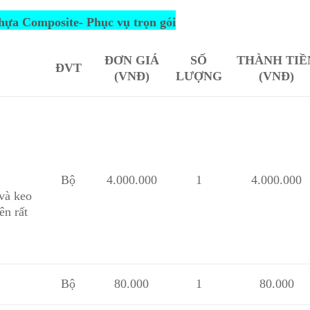
nhựa Composite- Phục vụ trọn gói
ĐƠN GIÁ
SỐ
THÀNH TIỀ
ĐVT
(VNĐ)
LƯỢNG
(VNĐ)
Bộ
4.000.000
1
4.000.000
và keo
ên rất
Bộ
80.000
1
80.000