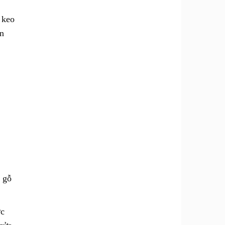
 keo
ện
 gỗ
ớc