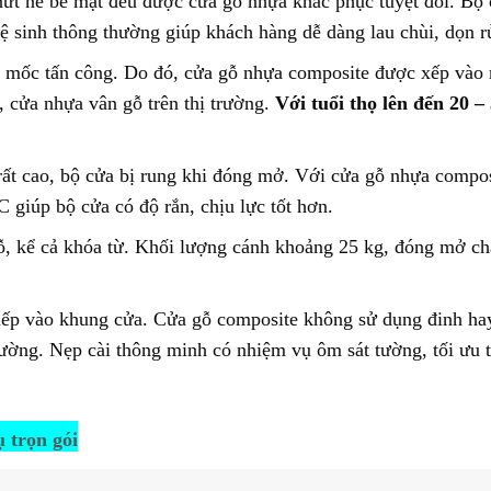
nứt nẻ bề mặt đều được cửa gỗ nhựa khắc phục tuyệt đối. Bộ
 vệ sinh thông thường giúp khách hàng dễ dàng lau chùi, dọn r
mốc tấn công. Do đó, cửa gỗ nhựa composite được xếp vào 
, cửa nhựa vân gỗ trên thị trường.
Với tuổi thọ lên đến 20 –
rất cao, bộ cửa bị rung khi đóng mở. Với cửa gỗ nhựa compos
 giúp bộ cửa có độ rắn, chịu lực tốt hơn.
ỗ, kể cả khóa từ. Khối lượng cánh khoảng 25 kg, đóng mở ch
tiếp vào khung cửa. Cửa gỗ composite không sử dụng đinh ha
ường. Nẹp cài thông minh có nhiệm vụ ôm sát tường, tối ưu 
 trọn gói