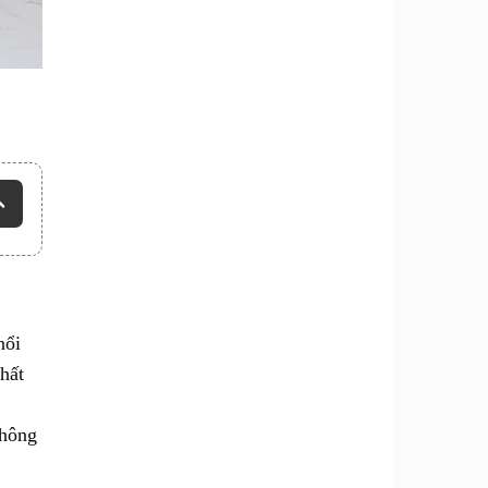
nổi
hất
thông