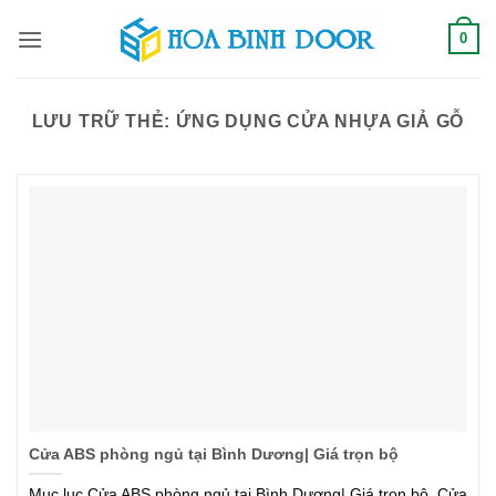
Bỏ
0
qua
nội
dung
LƯU TRỮ THẺ:
ỨNG DỤNG CỬA NHỰA GIẢ GỖ
Cửa ABS phòng ngủ tại Bình Dương| Giá trọn bộ
Mục lục Cửa ABS phòng ngủ tại Bình Dương| Giá trọn bộ. Cửa