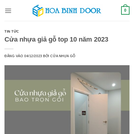
Bỏ
0
qua
nội
dung
TIN TỨC
Cửa nhựa giả gỗ top 10 năm 2023
ĐĂNG VÀO
04/12/2023
BỞI
CỬA NHỰA GỖ