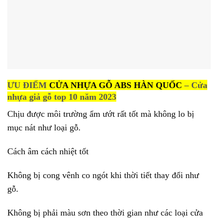
ƯU ĐIỂM
CỬA NHỰA GỖ ABS HÀN QUỐC
– Cửa
nhựa giả gỗ top 10 năm 2023
Chịu được môi trường ẩm ướt rất tốt mà không lo bị
mục nát như loại gỗ.
Cách âm cách nhiệt tốt
Không bị cong vênh co ngót khi thời tiết thay đổi như
gỗ.
Không bị phải màu sơn theo thời gian như các loại cửa