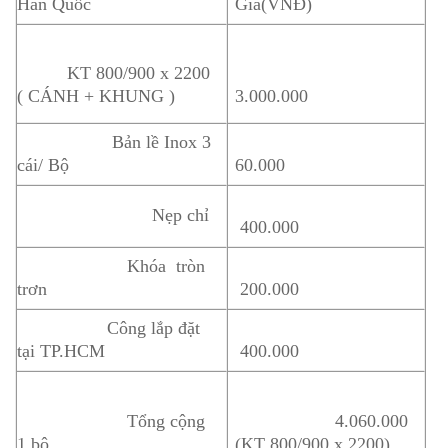
Hàn Quốc
Giá(VNĐ)
KT 800/900 x 2200
( CÁNH + KHUNG )
3.000.000
Bản lề Inox 3
cái/ Bộ
60.000
Nẹp chỉ
400.000
Khóa tròn
trơn
200.000
Công lắp đặt
tại TP.HCM
400.000
Tổng cộng
4.060.000
1 bộ
(KT 800/900 x 2200)