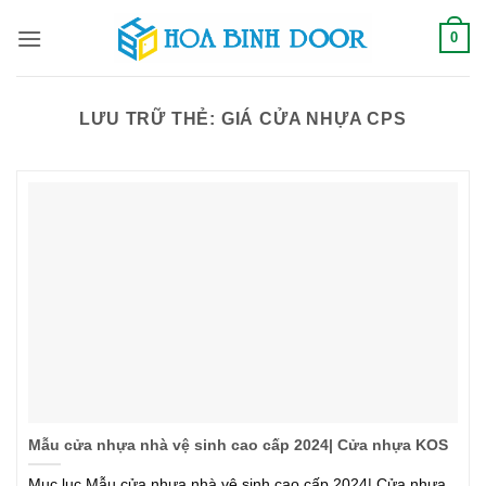
Bỏ
0
qua
nội
dung
LƯU TRỮ THẺ:
GIÁ CỬA NHỰA CPS
Mẫu cửa nhựa nhà vệ sinh cao cấp 2024| Cửa nhựa KOS
Mục lục Mẫu cửa nhựa nhà vệ sinh cao cấp 2024| Cửa nhựa