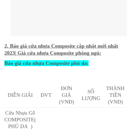
2, Báo giá cửa nhựa Composite cập nhật mới nhất
2023| Giá cửa nhựa Composite phòng ngủ:
Báo giá cửa nhựa Composite phủ da:
ĐƠN
THÀNH
SỐ
DIỄN GIẢI
ĐVT
GIÁ
TIỀN
LƯỢNG
(VNĐ)
(VNĐ)
Cửa Nhựa Gỗ
COMPOSITE(
PHỦ DA )