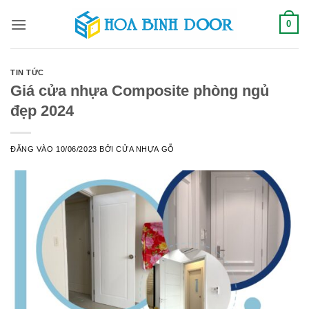
Bỏ
0
qua
nội
dung
TIN TỨC
Giá cửa nhựa Composite phòng ngủ
đẹp 2024
ĐĂNG VÀO
10/06/2023
BỞI
CỬA NHỰA GỖ