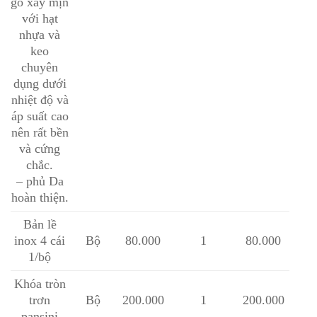
gỗ xay mịn
với hạt
nhựa và
keo
chuyên
dụng dưới
nhiệt độ và
áp suất cao
nên rất bền
và cứng
chắc.
– phủ Da
hoàn thiện.
Bản lề
inox 4 cái
Bộ
80.000
1
80.000
1/bộ
Khóa tròn
trơn
Bộ
200.000
1
200.000
pansini