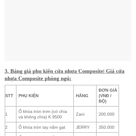
3, Bảng giá phụ kiện cửa nhựa Composite| Giá cửa
nhựa Composite phòng ngủ:
ĐƠN GIÁ
STT
PHỤ KIỆN
HÃNG
(VNĐ /
BỘ)
Ổ khóa tròn trơn (có chìa
1
Zani
200.000
và không chìa) K.9500
2
Ổ khóa tròn tay nắm gạt
JERRY
350.000