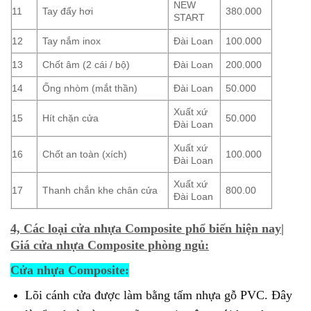
NEW
11
Tay đẩy hơi
380.000
START
12
Tay nắm inox
Đài Loan
100.000
13
Chốt âm (2 cái / bộ)
Đài Loan
200.000
14
Ống nhòm (mắt thần)
Đài Loan
50.000
Xuất xứ
15
Hít chặn cửa
50.000
Đài Loan
Xuất xứ
16
Chốt an toàn (xích)
100.000
Đài Loan
Xuất xứ
17
Thanh chắn khe chân cửa
800.00
Đài Loan
4, Các loại cửa nhựa Composite phổ biến hiện nay|
Giá cửa nhựa Composite phòng ngủ:
Cửa nhựa Composite:
Lõi cánh cửa được làm bằng tấm nhựa gỗ PVC. Đây