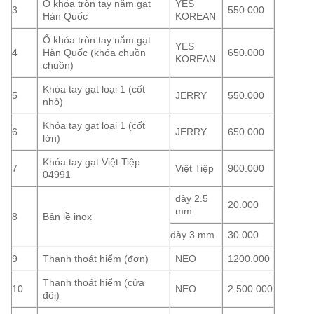
Ổ khóa tròn tay nắm gạt
YES
3
550.000
Hàn Quốc
KOREAN
Ổ khóa tròn tay nắm gạt
YES
4
Hàn Quốc (khóa chuồn
650.000
KOREAN
chuồn)
Khóa tay gạt loại 1 (cốt
5
JERRY
550.000
nhỏ)
Khóa tay gạt loại 1 (cốt
6
JERRY
650.000
lớn)
Khóa tay gạt Việt Tiệp
7
Việt Tiệp
900.000
04991
dày 2.5
20.000
mm
8
Bản lề inox
dày 3 mm
30.000
9
Thanh thoát hiểm (đơn)
NEO
1200.000
Thanh thoát hiểm (cửa
10
NEO
2.500.000
đôi)