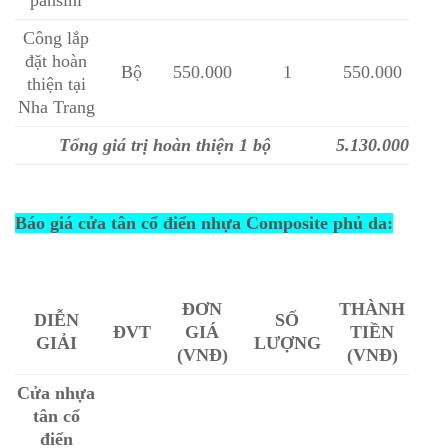
pansini
Công lắp
đặt hoàn
Bộ
550.000
1
550.000
thiện tại
Nha Trang
Tổng giá trị hoàn thiện 1 bộ
5.130.000
Báo giá cửa tân cổ điển nhựa Composite phủ da:
ĐƠN
THÀNH
DIỄN
SỐ
ĐVT
GIÁ
TIỀN
GIẢI
LƯỢNG
(VNĐ)
(VNĐ)
Cửa nhựa
tân cổ
điển