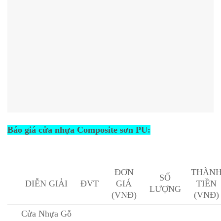
Báo giá cửa nhựa Composite sơn PU:
ĐƠN
THÀN
SỐ
DIỄN GIẢI
ĐVT
GIÁ
TIỀN
LƯỢNG
(VNĐ)
(VNĐ)
Cửa Nhựa Gỗ