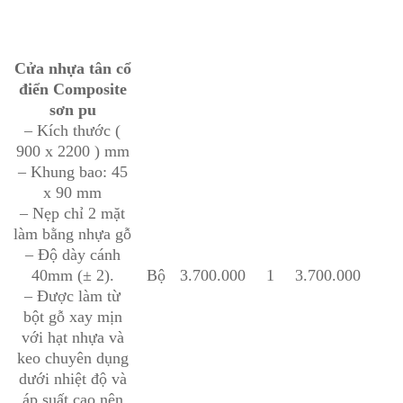
Cửa nhựa tân cổ
điển Composite
sơn pu
– Kích thước (
900 x 2200 ) mm
– Khung bao: 45
x 90 mm
– Nẹp chỉ 2 mặt
làm bằng nhựa gỗ
– Độ dày cánh
40mm (± 2).
Bộ
3.700.000
1
3.700.000
– Được làm từ
bột gỗ xay mịn
với hạt nhựa và
keo chuyên dụng
dưới nhiệt độ và
áp suất cao nên