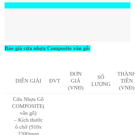
Báo giá cửa nhựa Composite vân gỗ:
ĐƠN
THÀN
SỐ
DIỄN GIẢI
ĐVT
GIÁ
TIỀN
LƯỢNG
(VNĐ)
(VNĐ)
Cửa Nhựa Gỗ
COMPOSITE(
vân gỗ)
– Kích thước
ô chờ (910x
2200)mm