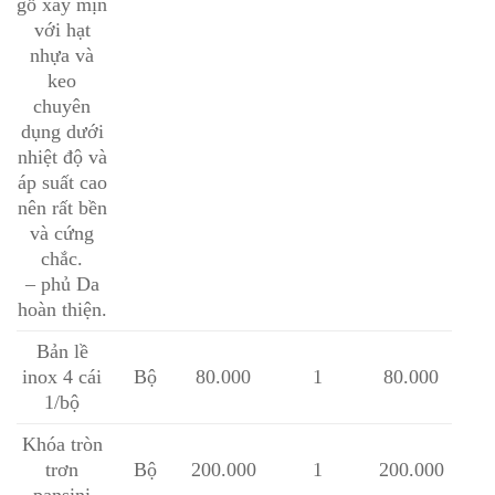
gỗ xay mịn
với hạt
nhựa và
keo
chuyên
dụng dưới
nhiệt độ và
áp suất cao
nên rất bền
và cứng
chắc.
– phủ Da
hoàn thiện.
Bản lề
inox 4 cái
Bộ
80.000
1
80.000
1/bộ
Khóa tròn
trơn
Bộ
200.000
1
200.000