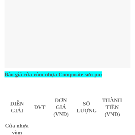
Báo giá cửa vòm nhựa Composite sơn pu:
ĐƠN
THÀNH
DIỄN
SỐ
ĐVT
GIÁ
TIỀN
GIẢI
LƯỢNG
(VNĐ)
(VNĐ)
Cửa nhựa
vòm