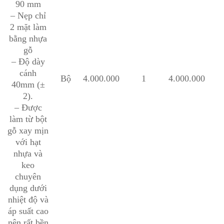
90 mm
– Nẹp chỉ
2 mặt làm
bằng nhựa
gỗ
– Độ dày
cánh
Bộ
4.000.000
1
4.000.000
40mm (±
2).
– Được
làm từ bột
gỗ xay mịn
với hạt
nhựa và
keo
chuyên
dụng dưới
nhiệt độ và
áp suất cao
nên rất bền