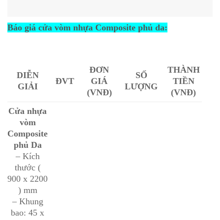
Báo giá cửa vòm nhựa Composite phủ da:
ĐƠN
THÀNH
DIỄN
SỐ
ĐVT
GIÁ
TIỀN
GIẢI
LƯỢNG
(VNĐ)
(VNĐ)
Cửa nhựa
vòm
Composite
phủ Da
– Kích
thước (
900 x 2200
) mm
– Khung
bao: 45 x