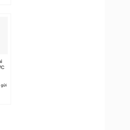
i
WC
 gửi