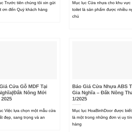
ục Trước tiên chúng tôi xin gửi
Mục lục Cửa nhựa cho khu vực
iết ơn đến Quý khách hàng
toilet là sản phẩm được nhiều n
chú
Giá Cửa Gỗ MDF Tại
Báo Giá Cửa Nhựa ABS T
Nghĩa|Đắk Nông Mới
Gia Nghĩa – Đắk Nông Th
 2025
1/2025
ục Việc lựa chọn một mẫu cửa
Mục lục HoaBinhDoor được biết
hất đẹp, sang trọng và an
là một trong những đơn vị uy tín
hàng