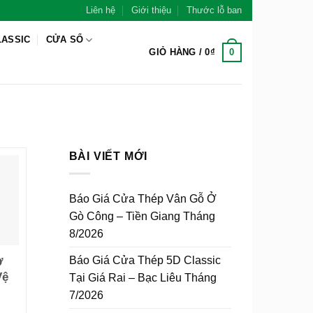
Liên hệ
Giới thiệu
Thước lỗ ban
LASSIC
CỬA SỔ
0
GIỎ HÀNG /
0
₫
BÀI VIẾT MỚI
Báo Giá Cửa Thép Vân Gỗ Ở
Gò Công – Tiền Giang Tháng
8/2026
Báo Giá Cửa Thép 5D Classic
Ở
Vệ
Tại Giá Rai – Bạc Liêu Tháng
7/2026