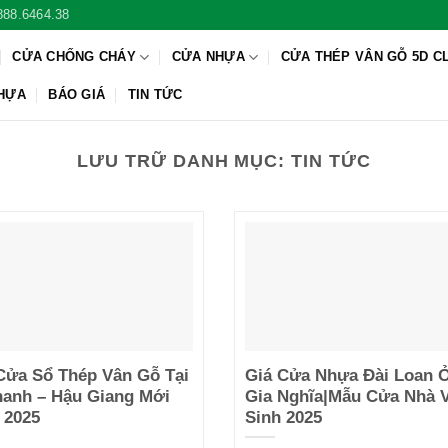
888.6464.38
CỬA CHỐNG CHÁY
CỬA NHỰA
CỬA THÉP VÂN GỖ 5D C
NHỰA
BÁO GIÁ
TIN TỨC
LƯU TRỮ DANH MỤC:
TIN TỨC
Cửa Sổ Thép Vân Gỗ Tại
Giá Cửa Nhựa Đài Loan 
hanh – Hậu Giang Mới
Gia Nghĩa|Mẫu Cửa Nhà 
 2025
Sinh 2025