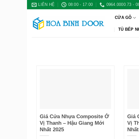
Bỏ
LIÊN HỆ
08:00 - 17:00
0964.0000.73 - 0
qua
CỬA GỖ
nội
dung
TỦ BẾP 
Giá Cửa Nhựa Composite Ở
Giá 
Vị Thanh – Hậu Giang Mới
Vị T
Nhất 2025
Nhất