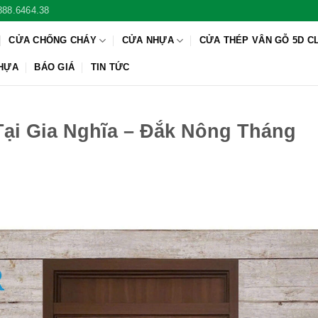
888.6464.38
CỬA CHỐNG CHÁY
CỬA NHỰA
CỬA THÉP VÂN GỖ 5D C
NHỰA
BÁO GIÁ
TIN TỨC
ại Gia Nghĩa – Đắk Nông Tháng