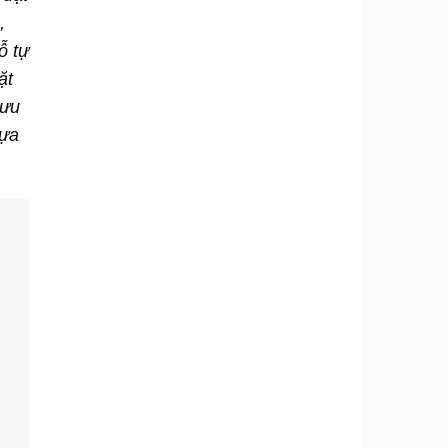
,
ỗ tự
ặt
 ưu
lựa