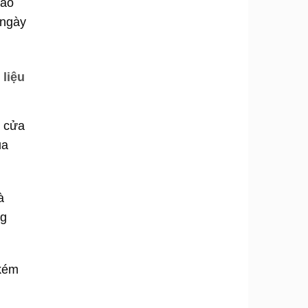
cao
 ngày
 liệu
p cửa
ua
à
ng
 kém