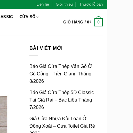
Liên hệ
Giới thiệu
Thước lỗ ban
LASSIC
CỬA SỔ
0
GIỎ HÀNG /
0
₫
BÀI VIẾT MỚI
Báo Giá Cửa Thép Vân Gỗ Ở
Gò Công – Tiền Giang Tháng
8/2026
Báo Giá Cửa Thép 5D Classic
Tại Giá Rai – Bạc Liêu Tháng
7/2026
Giá Cửa Nhựa Đài Loan Ở
Đồng Xoài – Cửa Toilet Giá Rẻ