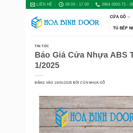
Bỏ
LIÊN HỆ
08:00 - 17:00
0964.0000.73 - 0
qua
CỬA GỖ
nội
dung
TỦ BẾP 
TIN TỨC
Báo Giá Cửa Nhựa ABS T
1/2025
ĐĂNG VÀO
15/01/2025
BỞI
CỬA NHỰA GỖ