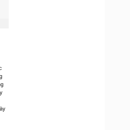
c
g
ng
y
gày