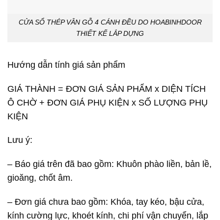
CỬA SỔ THÉP VÂN GỖ 4 CÁNH ĐỀU DO HOABINHDOOR
THIẾT KẾ LẮP DỰNG
Hướng dẫn tính giá sản phẩm
GIÁ THÀNH = ĐƠN GIÁ SẢN PHẨM x DIỆN TÍCH
Ô CHỜ + ĐƠN GIÁ PHỤ KIỆN x SỐ LƯỢNG PHỤ
KIỆN
Lưu ý:
– Báo giá trên đã bao gồm: Khuôn phào liền, bản lề,
gioăng, chốt âm.
– Đơn giá chưa bao gồm: Khóa, tay kéo, bậu cửa,
kính cường lực, khoét kính, chi phí vận chuyển, lắp