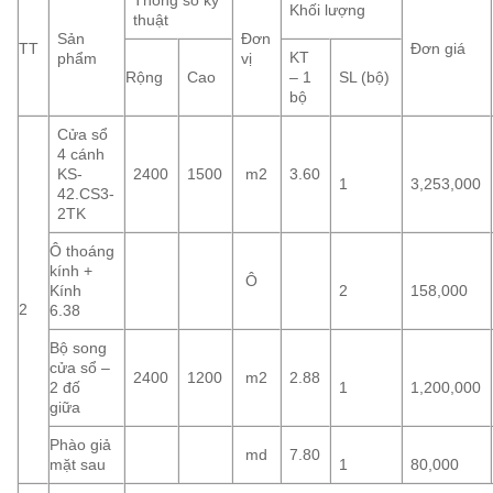
Thông số kỹ
Khối lượng
thuật
Sản
Đơn
TT
Đơn giá
KT
phẩm
vị
Rộng
Cao
– 1
SL (bộ)
bộ
Cửa sổ
4 cánh
KS-
2400
1500
m2
3.60
1
3,253,000
42.CS3-
2TK
Ô thoáng
kính +
Ô
Kính
2
158,000
2
6.38
Bộ song
cửa sổ –
2400
1200
m2
2.88
2 đố
1
1,200,000
giữa
Phào giả
md
7.80
mặt sau
1
80,000