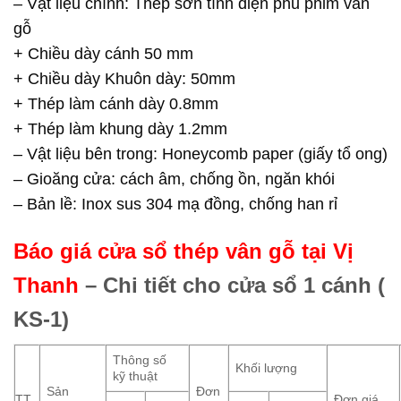
– Vật liệu chính: Thép sơn tĩnh điện phủ phim vân
gỗ
+ Chiều dày cánh 50 mm
+ Chiều dày Khuôn dày: 50mm
+ Thép làm cánh dày 0.8mm
+ Thép làm khung dày 1.2mm
– Vật liệu bên trong: Honeycomb paper (giấy tổ ong)
– Gioăng cửa: cách âm, chống ồn, ngăn khói
– Bản lề: Inox sus 304 mạ đồng, chống han rỉ
Báo giá cửa sổ thép vân gỗ tại Vị
Thanh
– Chi tiết cho cửa sổ 1 cánh (
KS-1)
Thông số
Khối lượng
kỹ thuật
Sản
Đơn
TT
Đơn giá