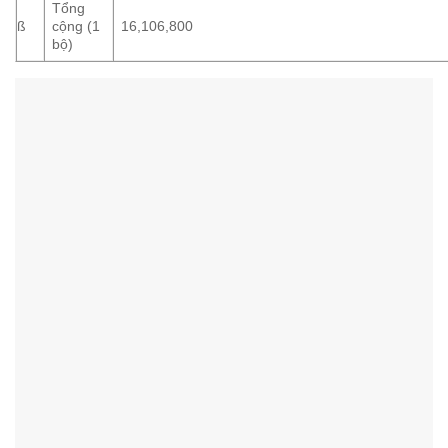
Tổng
ß
cộng (1
16,106,800
bộ)