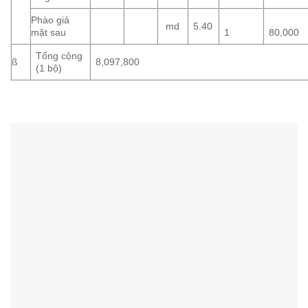
Phào giả
md
5.40
mặt sau
1
80,000
Tổng cộng
ß
8,097,800
(1 bộ)