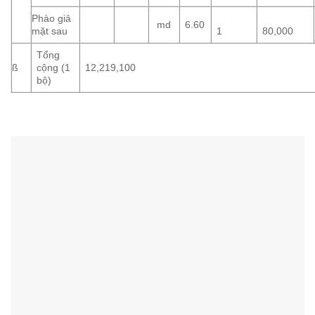
Phào giả
md
6.60
mặt sau
1
80,000
Tổng
ß
cộng (1
12,219,100
bộ)