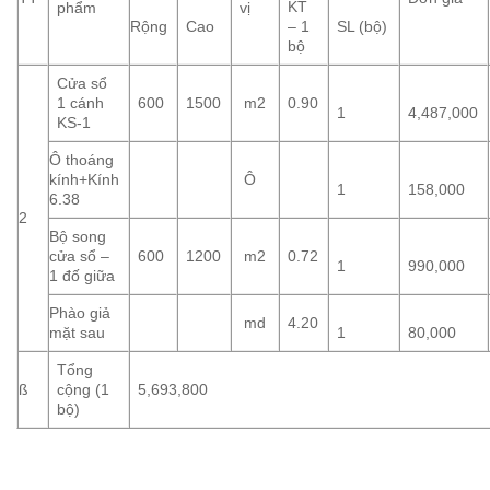
KT
phẩm
vị
Rộng
Cao
– 1
SL (bộ)
bộ
Cửa sổ
1 cánh
600
1500
m2
0.90
1
4,487,000
KS-1
Ô thoáng
kính+Kính
Ô
1
158,000
6.38
2
Bộ song
cửa sổ –
600
1200
m2
0.72
1
990,000
1 đố giữa
Phào giả
md
4.20
mặt sau
1
80,000
Tổng
ß
cộng (1
5,693,800
bộ)