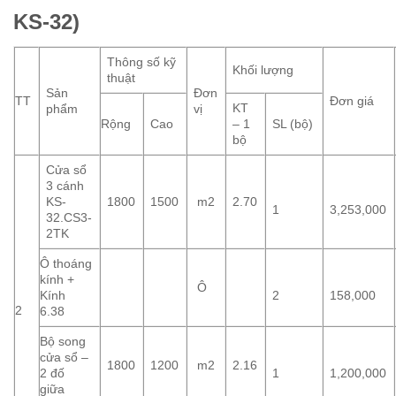
KS-32)
Thông số kỹ
Khối lượng
thuật
Sản
Đơn
TT
Đơn giá
KT
phẩm
vị
Rộng
Cao
– 1
SL (bộ)
bộ
Cửa sổ
3 cánh
KS-
1800
1500
m2
2.70
1
3,253,000
32.CS3-
2TK
Ô thoáng
kính +
Ô
Kính
2
158,000
2
6.38
Bộ song
cửa sổ –
1800
1200
m2
2.16
2 đố
1
1,200,000
giữa