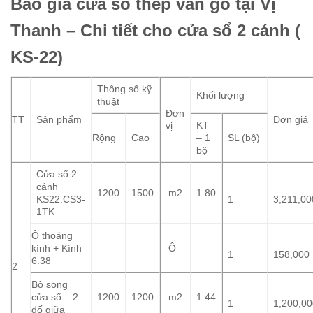
Báo giá cửa sổ thép vân gỗ tại Vị
Thanh – Chi tiết cho cửa sổ 2 cánh (
KS-22)
Thông số kỹ
Khối lượng
thuật
Đơn
TT
Sản phẩm
Đơn giá
KT
vị
Rộng
Cao
– 1
SL (bộ)
bộ
Cửa sổ 2
cánh
1200
1500
m2
1.80
KS22.CS3-
1
3,211,00
1TK
Ô thoáng
kính + Kính
Ô
1
158,000
6.38
2
Bộ song
cửa sổ – 2
1200
1200
m2
1.44
1
1,200,0
đố giữa