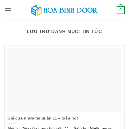
Bỏ
0
qua
nội
dung
LƯU TRỮ DANH MỤC:
TIN TỨC
Giá cửa nhựa tại quận 11 – Siêu hot
Mục lục Giá cửa nhựa tại quận 11 – Siêu hot Nhiều người