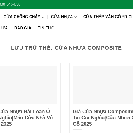
888.6464.38
CỬA CHỐNG CHÁY
CỬA NHỰA
CỬA THÉP VÂN GỖ 5D C
NHỰA
BÁO GIÁ
TIN TỨC
LƯU TRỮ THẺ:
CỬA NHỰA COMPOSITE
Cửa Nhựa Đài Loan Ở
Giá Cửa Nhựa Composit
Nghĩa|Mẫu Cửa Nhà Vệ
Tại Gia Nghĩa|Cửa Nhựa 
 2025
Gỗ 2025