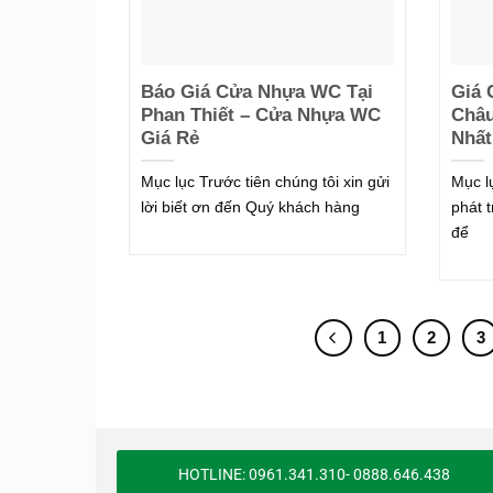
Báo Giá Cửa Nhựa WC Tại
Giá 
Phan Thiết – Cửa Nhựa WC
Châu
Giá Rẻ
Nhất
Mục lục Trước tiên chúng tôi xin gửi
Mục l
lời biết ơn đến Quý khách hàng
phát 
để
1
2
3
HOTLINE: 0961.341.310- 0888.646.438