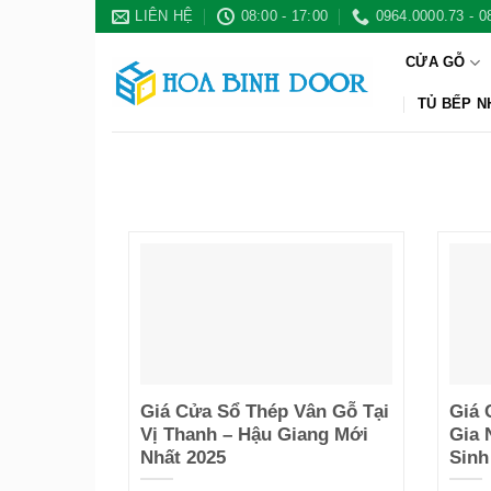
Bỏ
LIÊN HỆ
08:00 - 17:00
0964.0000.73 - 0
qua
CỬA GỖ
nội
dung
TỦ BẾP 
Giá Cửa Sổ Thép Vân Gỗ Tại
Giá 
Vị Thanh – Hậu Giang Mới
Gia 
Nhất 2025
Sinh