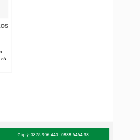
KOS
a
 có
Góp ý: 0375.906.440 - 0888.6464.38