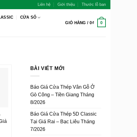
Liên hệ
Giới thiệu
Thước lỗ ban
LASSIC
CỬA SỔ
0
GIỎ HÀNG /
0
₫
BÀI VIẾT MỚI
Báo Giá Cửa Thép Vân Gỗ Ở
Gò Công – Tiền Giang Tháng
8/2026
Báo Giá Cửa Thép 5D Classic
e
Giả
Tại Giá Rai – Bạc Liêu Tháng
7/2026