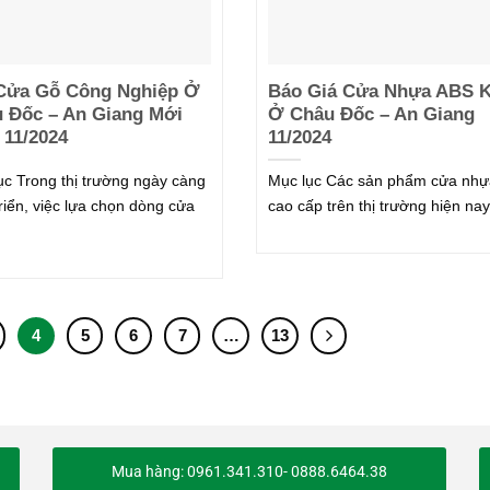
Cửa Gỗ Công Nghiệp Ở
Báo Giá Cửa Nhựa ABS 
 Đốc – An Giang Mới
Ở Châu Đốc – An Giang
 11/2024
11/2024
ục Trong thị trường ngày càng
Mục lục Các sản phẩm cửa nhự
triển, việc lựa chọn dòng cửa
cao cấp trên thị trường hiện nay
4
5
6
7
…
13
Mua hàng: 0961.341.310- 0888.6464.38