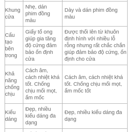
Nhẹ, dán
Khung
Dày và dán phim đồng
phim đồng
cửa
màu
màu
Giấy tổ ong
Được thổi lên từ khuôn
Cấu
giúp gia tăng
định hình với nhiều lỗ
tạo
độ cứng đảm
rỗng nhưng rất chắc chắn
bên
bảo ổn định
giúp đảm bảo độ cứng, ổn
trong
cửa
định cho cửa
Cách âm,
Khả
cách nhiệt khá
Cách âm, cách nhiệt khá
năng
tốt. Chống
tốt. Chống chịu mối mọt,
chống
chịu mối mọt,
ẩm mốc tốt
chịu
ẩm mốc
Đẹp, nhiều
Kiểu
Đẹp, nhiều kiểu dáng đa
kiểu dáng đa
dáng
dạng
dạng