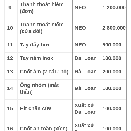
Thanh thoát hiểm
9
NEO
1.200.000
(đơn)
Thanh thoát hiểm
10
NEO
2.800.000
(cửa đôi)
11
Tay đẩy hơi
NEO
500.000
12
Tay nắm inox
Đài Loan
100.000
13
Chốt âm (2 cái / bộ)
Đài Loan
200.000
Ống nhòm (mắt
14
Đài Loan
100.000
thần)
Xuất xứ
15
Hít chặn cửa
100.000
Đài Loan
Xuất xứ
16
Chốt an toàn (xích)
100.000