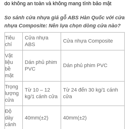
do không an toàn và không mang tính bảo mật
So sánh cửa nhựa giả gỗ ABS Hàn Quốc với cửa
nhựa Composite: Nên lựa chọn dòng cửa nào?
Tiêu
Cửa nhựa
Cửa nhựa Composite
chí
ABS
Vật
liệu
Dán phủ phim
Dán phủ phim PVC
bề
PVC
mặt
Trọng
Từ 10 – 12
Từ 24 đến 30 kg/1 cánh
lượng
kg/1 cánh cửa
cửa
cửa
Độ
dày
40mm(±2)
40mm(±2)
cánh