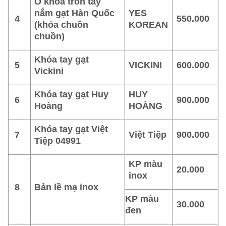
Ổ khóa tròn tay
nắm gạt Hàn Quốc
YES
4
550.000
(khóa chuồn
KOREAN
chuồn)
Khóa tay gạt
5
VICKINI
600.000
Vickini
Khóa tay gạt Huy
HUY
6
900.000
Hoàng
HOÀNG
Khóa tay gạt Việt
7
Việt Tiệp
900.000
Tiệp 04991
KP màu
20.000
inox
8
Bản lề mạ inox
KP màu
30.000
đen