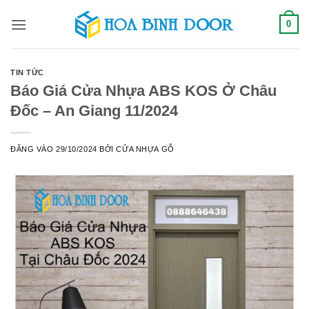
Bỏ
0
qua
nội
dung
TIN TỨC
Báo Giá Cửa Nhựa ABS KOS Ở Châu
Đốc – An Giang 11/2024
ĐĂNG VÀO
29/10/2024
BỞI
CỬA NHỰA GỖ