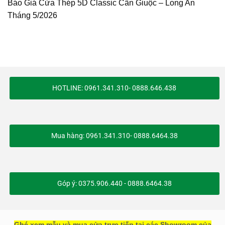
Báo Giá Cửa Thép 5D Classic Cần Giuộc – Long An
Tháng 5/2026
HOTLINE: 0961.341.310- 0888.646.438
Mua hàng: 0961.341.310- 0888.6464.38
Góp ý: 0375.906.440 - 0888.6464.38
Ghé xem mẫu và mua cửa trực tiếp tại các Showroom của