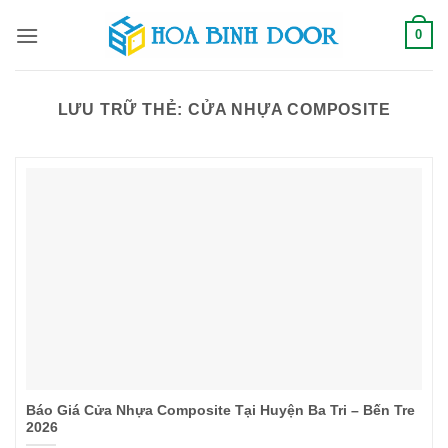
Bỏ
0
qua
nội
dung
LƯU TRỮ THẺ:
CỬA NHỰA COMPOSITE
Báo Giá Cửa Nhựa Composite Tại Huyện Ba Tri – Bến Tre
2026