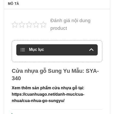
MÔ TẢ
Đánh giá nội dung
product
Mục lục
Cửa nhựa gỗ Sung Yu Mẫu: SYA-
340
Xem thêm sản phẩm cửa nhựa gỗ tại:
https://cuanhuago.net/danh-muc/cua-
nhua/cua-nhua-go-sungyu/