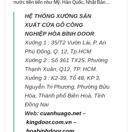
nước tiên tiến như Mỹ, Hàn Quốc, Nhật Bản…
HỆ THỐNG XƯỞNG SẢN
XUẤT CỬA GỖ CÔNG
NGHIỆP HÒA BÌNH DOOR
Xưởng 1 : 35/T2 Vườn Lài, P. An
Phú Đông, Q. 12, Tp.HCM
Xưởng 2 : Số 361 TX25, Phường
Thạnh Xuân, Q12, TP. HCM.
Xưởng 3 : K2-39, Tổ 48, KP 3,
Nguyễn Tri Phương, Phường Bửu
Hòa, Thành phố Biên Hoà, Tỉnh
Đồng Nai
Web:
cuanhuago.net
–
kingdoor.com.vn
–
hoabinhdoor.com