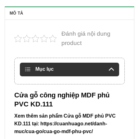
MÔ TẢ
Đánh giá nội dung
product
Mục lục
Cửa gỗ công nghiệp MDF phủ
PVC KD.111
Xem thêm sản phẩm Cửa gỗ MDF phủ PVC
KD.111 tại:
https://cuanhuago.net/danh-
muc/cua-go/cua-go-mdf-phu-pvc/