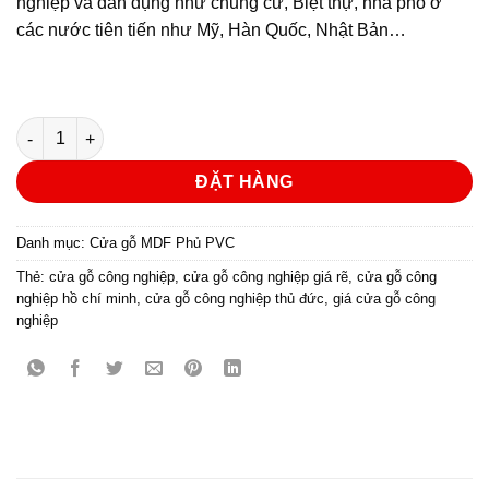
nghiệp và dân dụng như chung cư, Biệt thự, nhà phố ở
các nước tiên tiến như Mỹ, Hàn Quốc, Nhật Bản…
Cửa gỗ công nghiệp MDF phủ PVC KD.111 số lượng
ĐẶT HÀNG
Danh mục:
Cửa gỗ MDF Phủ PVC
Thẻ:
cửa gỗ công nghiệp
,
cửa gỗ công nghiệp giá rẽ
,
cửa gỗ công
nghiệp hồ chí minh
,
cửa gỗ công nghiệp thủ đức
,
giá cửa gỗ công
nghiệp