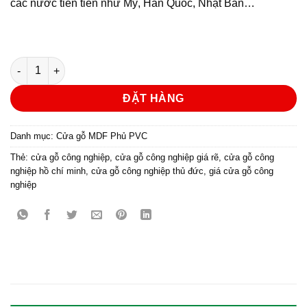
các nước tiên tiến như Mỹ, Hàn Quốc, Nhật Bản…
Cửa gỗ công nghiệp MDF phủ PVC KD.1061 số lượng
ĐẶT HÀNG
Danh mục:
Cửa gỗ MDF Phủ PVC
Thẻ:
cửa gỗ công nghiệp
,
cửa gỗ công nghiệp giá rẽ
,
cửa gỗ công
nghiệp hồ chí minh
,
cửa gỗ công nghiệp thủ đức
,
giá cửa gỗ công
nghiệp