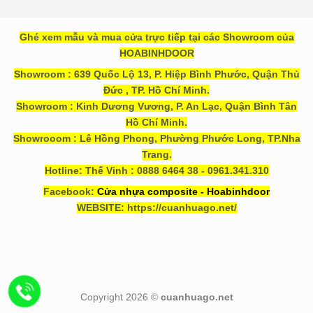
Ghé xem mẫu và mua cửa trực tiếp tại các Showroom của
HOABINHDOOR
Showroom : 639 Quốc Lộ 13, P. Hiệp Bình Phước, Quận Thủ
Đức , TP. Hồ Chí Minh.
Showroom : Kinh Dương Vương, P. An Lạc, Quận Bình Tân
Hồ Chí Minh.
Showrooom : Lê Hồng Phong, Phường Phước Long, TP.Nha
Trang.
Hotline: Thế Vinh : 0888 6464 38 - 0961.341.310
Facebook:
Cửa nhựa composite - Hoabinhdoor
WEBSITE: https://cuanhuago.net/
Copyright 2026 ©
cuanhuago.net