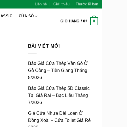
Liên hệ
Giới thiệu
Thước lỗ ban
LASSIC
CỬA SỔ
0
GIỎ HÀNG /
0
₫
BÀI VIẾT MỚI
Báo Giá Cửa Thép Vân Gỗ Ở
Gò Công – Tiền Giang Tháng
8/2026
Báo Giá Cửa Thép 5D Classic
Tại Giá Rai – Bạc Liêu Tháng
7/2026
Giá Cửa Nhựa Đài Loan Ở
Đồng Xoài – Cửa Toilet Giá Rẻ