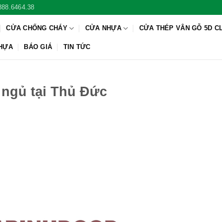
888.6464.38
CỬA CHỐNG CHÁY
CỬA NHỰA
CỬA THÉP VÂN GỖ 5D C
NHỰA
BÁO GIÁ
TIN TỨC
 ngủ tại Thủ Đức