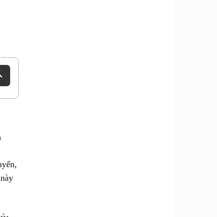
a
uyển,
 này