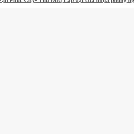
Vạn Phúc City- Thủ Đức| Lắp đặt cửa nhựa phòng n