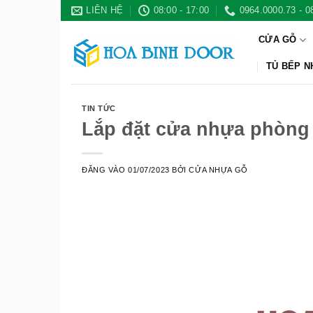
Bỏ
LIÊN HỆ
08:00 - 17:00
0964.0000.73 - 0
qua
CỬA GỖ
nội
dung
TỦ BẾP 
TIN TỨC
Lắp đặt cửa nhựa phòng
ĐĂNG VÀO
01/07/2023
BỞI
CỬA NHỰA GỖ