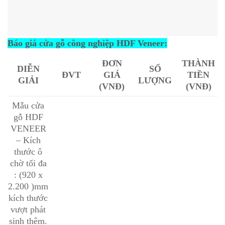
Báo giá cửa gỗ công nghiệp HDF Veneer:
ĐƠN
THÀNH
DIỄN
SỐ
ĐVT
GIÁ
TIỀN
GIẢI
LƯỢNG
(VNĐ)
(VNĐ)
Mẫu cửa
gỗ HDF
VENEER
– Kích
thước ô
chờ tối đa
: (920 x
2.200 )mm
kích thước
vượt phát
sinh thêm.