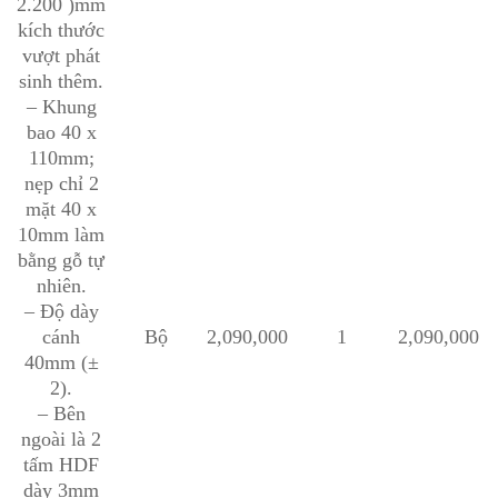
2.200 )mm
kích thước
vượt phát
sinh thêm.
– Khung
bao 40 x
110mm;
nẹp chỉ 2
mặt 40 x
10mm làm
bằng gỗ tự
nhiên.
– Độ dày
cánh
Bộ
2,090,000
1
2,090,000
40mm (±
2).
– Bên
ngoài là 2
tấm HDF
dày 3mm