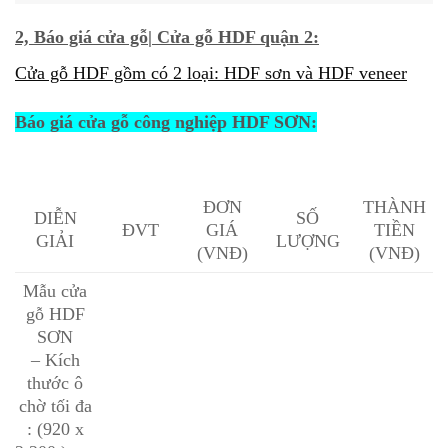
2, Báo giá cửa gỗ| Cửa gỗ HDF quận 2:
Cửa gỗ HDF gồm có 2 loại: HDF sơn và HDF veneer
Báo giá cửa gỗ công nghiệp HDF SƠN:
ĐƠN
THÀNH
DIỄN
SỐ
ĐVT
GIÁ
TIỀN
GIẢI
LƯỢNG
(VNĐ)
(VNĐ)
Mẫu cửa
gỗ HDF
SƠN
– Kích
thước ô
chờ tối đa
: (920 x