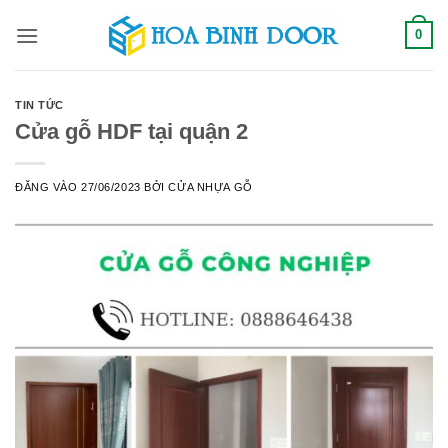
Bỏ
0
qua
nội
dung
TIN TỨC
Cửa gỗ HDF tại quận 2
ĐĂNG VÀO
27/06/2023
BỞI
CỬA NHỰA GỖ