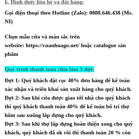
6, Hình thức liên hệ và đặt hàng:
Gọi điện thoại theo Hotline (Zalo):
0888.646.438
(Ms.
NI)
Chọn mẫu cửa và màu sắc trên
website:
https://cuanhuago.net/
hoặc catalogue sản
phẩm
Quy trình thanh toán chia làm 3 đợt:
Đợt 1: Quý khách đặt cọc 40% đơn hàng để kế toán
xác nhận và triển khai sản xuất hàng cho quý khách.
Đợt 2: Sau khi cửa được giao tới nhà cho quý khách
thì quý khách thanh toán 40% để kế toán bố trí thợ
hôm sau xuống lắp dựng cho quý khách.
Đợt 3: Sau khi thợ lắp dựng hoàn thiện xong cho quý
khách, quý khách đã ok rồi thì thanh toán 20 % còn