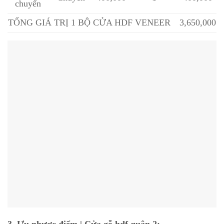
chuyển
TỔNG GIÁ TRỊ 1 BỘ CỬA HDF VENEER
3,650,000
3, Ưu nhược điểm | Cửa gỗ hdf quận 2: