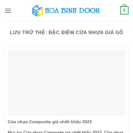
Bỏ
0
qua
nội
dung
LƯU TRỮ THẺ:
ĐẶC ĐIỂM CỬA NHỰA GIẢ GỖ
Cửa nhựa Composite giá chiết khấu 2023
Mục lục Cửa nhựa Composite giá chiết khấu 2023. Cửa nhựa