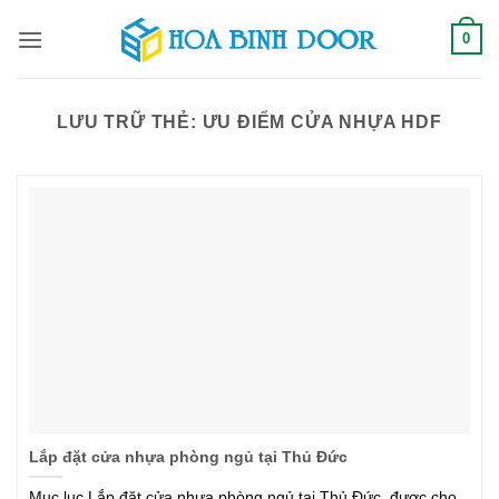
Bỏ
0
qua
nội
dung
LƯU TRỮ THẺ:
ƯU ĐIỂM CỬA NHỰA HDF
Lắp đặt cửa nhựa phòng ngủ tại Thủ Đức
Mục lục Lắp đặt cửa nhựa phòng ngủ tại Thủ Đức, được cho