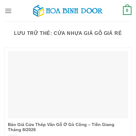
Bỏ
0
qua
nội
dung
LƯU TRỮ THẺ:
CỬA NHỰA GIẢ GỖ GIÁ RẺ
Báo Giá Cửa Thép Vân Gỗ Ở Gò Công – Tiền Giang
Tháng 8/2026