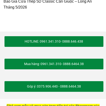
Báo Giá Cửa Thép 5D Classic Cần Giuộc – Long An
Tháng 5/2026
HOTLINE: 0961.341.310- 0888.646.438
Mua hàng: 0961.341.310- 0888.6464.38
Góp ý: 0375.906.440 - 0888.6464.38
Ghé xem mẫu và mua cửa trực tiếp tại các Showroom của