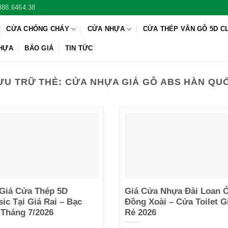
888.6464.38
CỬA CHỐNG CHÁY
CỬA NHỰA
CỬA THÉP VÂN GỖ 5D C
NHỰA
BÁO GIÁ
TIN TỨC
ƯU TRỮ THẺ:
CỬA NHỰA GIẢ GỖ ABS HÀN QU
Giá Cửa Thép 5D
Giá Cửa Nhựa Đài Loan 
sic Tại Giá Rai – Bạc
Đồng Xoài – Cửa Toilet G
 Tháng 7/2026
Rẻ 2026