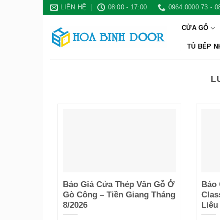
Bỏ
LIÊN HỆ
08:00 - 17:00
0964.0000.73 - 0
qua
CỬA GỖ
nội
dung
TỦ BẾP 
L
Báo Giá Cửa Thép Vân Gỗ Ở
Báo 
Gò Công – Tiền Giang Tháng
Clas
8/2026
Liêu