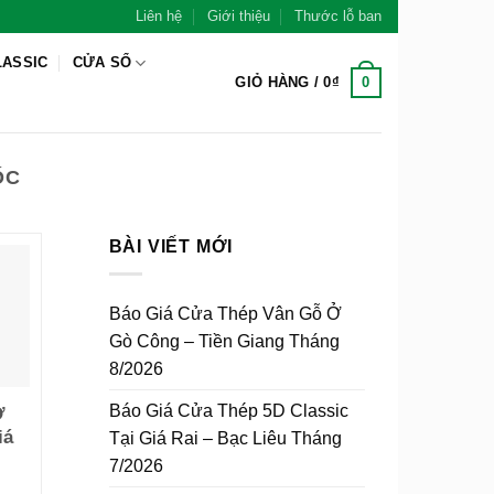
Liên hệ
Giới thiệu
Thước lỗ ban
LASSIC
CỬA SỔ
0
GIỎ HÀNG /
0
₫
ỐC
BÀI VIẾT MỚI
Báo Giá Cửa Thép Vân Gỗ Ở
Gò Công – Tiền Giang Tháng
8/2026
Báo Giá Cửa Thép 5D Classic
Ở
iá
Tại Giá Rai – Bạc Liêu Tháng
7/2026