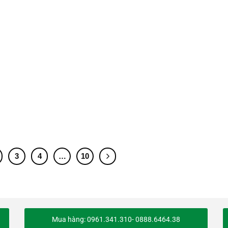
3
4
…
10
Mua hàng: 0961.341.310- 0888.6464.38