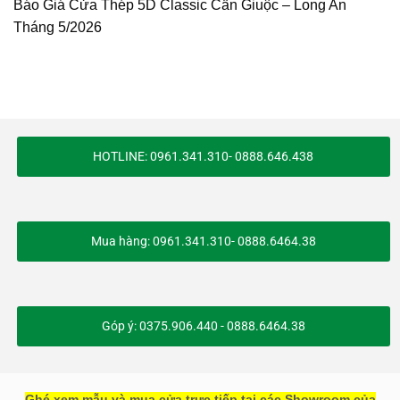
Báo Giá Cửa Thép 5D Classic Cần Giuộc – Long An
Tháng 5/2026
HOTLINE: 0961.341.310- 0888.646.438
Mua hàng: 0961.341.310- 0888.6464.38
Góp ý: 0375.906.440 - 0888.6464.38
Ghé xem mẫu và mua cửa trực tiếp tại các Showroom của