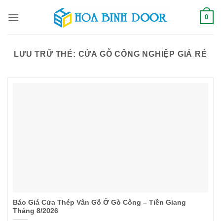
Bỏ
0
qua
nội
dung
LƯU TRỮ THẺ:
CỬA GỖ CÔNG NGHIỆP GIÁ RẺ
Báo Giá Cửa Thép Vân Gỗ Ở Gò Công – Tiền Giang
Tháng 8/2026